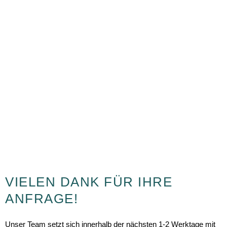
F
I
Y
L
a
n
o
i
Copyright 2021 by Auto M.u.K. Postert GmbH
c
s
u
n
e
t
t
k
VIELEN DANK FÜR IHRE
ANFRAGE!
b
a
u
e
Unser Team setzt sich innerhalb der nächsten 1-2 Werktage mit