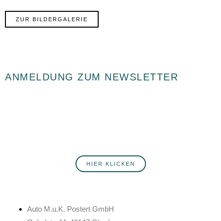
ZUR BILDERGALERIE
ANMELDUNG ZUM NEWSLETTER
Du willst fortlaufend über Neuigkeiten rund ums Autohaus Postert
informiert werden? Hier erfährst du mehr über unsere Produkte,
Services, Angebote und Veranstaltungen. Melde dich jetzt an!
HIER KLICKEN
Auto M.u.K. Postert GmbH