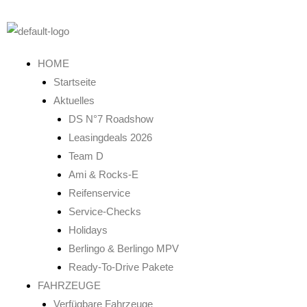
Zum
Inhalt
springen
HOME
Startseite
Aktuelles
DS N°7 Roadshow
Leasingdeals 2026
Team D
Ami & Rocks-E
Reifenservice
Service-Checks
Holidays
Berlingo & Berlingo MPV
Ready-To-Drive Pakete
FAHRZEUGE
Verfügbare Fahrzeuge