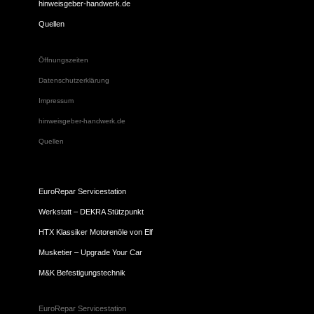
hinweisgeber-handwerk.de
Quellen
Öffnungszeiten
Datenschutzerklärung
Impressum
hinweisgeber-handwerk.de
Quellen
EuroRepar Servicestation
Werkstatt – DEKRA Stützpunkt
HTX Klassiker Motorenöle von Elf
Musketier – Upgrade Your Car
M&K Befestigungstechnik
EuroRepar Servicestation