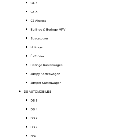
C4 X
C5 X
C5 Aircross
Berlingo & Berlingo MPV
Spacetourer
Holidays
Ë-C3 Van
Berlingo Kastenwagen
Jumpy Kastenwagen
Jumper Kastenwagen
DS AUTOMOBILES
DS 3
DS 4
DS 7
DS 9
N°4