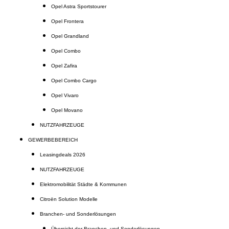
Opel Astra Sportstourer
Opel Frontera
Opel Grandland
Opel Combo
Opel Zafira
Opel Combo Cargo
Opel Vivaro
Opel Movano
NUTZFAHRZEUGE
GEWERBEBEREICH
Leasingdeals 2026
NUTZFAHRZEUGE
Elektromobilität Städte & Kommunen
Citroën Solution Modelle
Branchen- und Sonderlösungen
Übersicht der Branchen- und Sonderlösungen