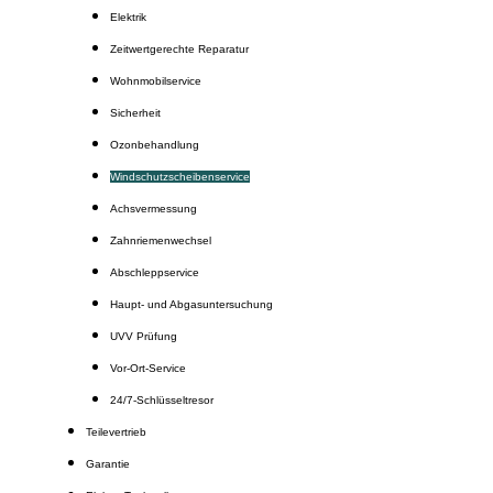
Elektrik
Zeitwertgerechte Reparatur
Wohnmobilservice
Sicherheit
Ozonbehandlung
Windschutzscheibenservice
Achsvermessung
Zahnriemenwechsel
Abschleppservice
Haupt- und Abgasuntersuchung
UVV Prüfung
Vor-Ort-Service
24/7-Schlüsseltresor
Teilevertrieb
Garantie