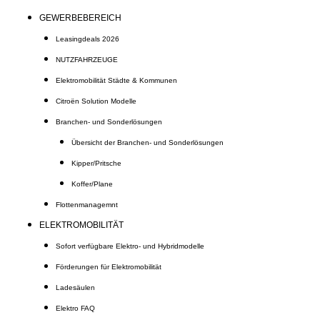
GEWERBEBEREICH
Leasingdeals 2026
NUTZFAHRZEUGE
Elektromobilität Städte & Kommunen
Citroën Solution Modelle
Branchen- und Sonderlösungen
Übersicht der Branchen- und Sonderlösungen
Kipper/Pritsche
Koffer/Plane
Flottenmanagemnt
ELEKTROMOBILITÄT
Sofort verfügbare Elektro- und Hybridmodelle
Förderungen für Elektromobilität
Ladesäulen
Elektro FAQ