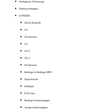
Verfügbare Fahrzeuge
Gebrauchtwagen
CITROËN
Ami & Rocks-E
C3
C3 Aircross
C4
C4 X
C5 X
C5 Aircross
Berlingo & Berlingo MPV
Spacetourer
Holidays
Ë-C3 Van
Berlingo Kastenwagen
Jumpy Kastenwagen