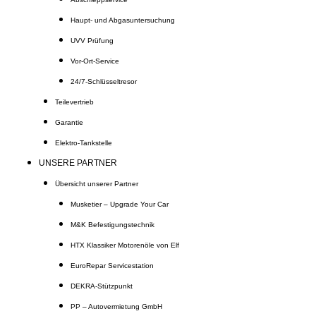
Haupt- und Abgasuntersuchung
UVV Prüfung
Vor-Ort-Service
24/7-Schlüsseltresor
Teilevertrieb
Garantie
Elektro-Tankstelle
UNSERE PARTNER
Übersicht unserer Partner
Musketier – Upgrade Your Car
M&K Befestigungstechnik
HTX Klassiker Motorenöle von Elf
EuroRepar Servicestation
DEKRA-Stützpunkt
PP – Autovermietung GmbH