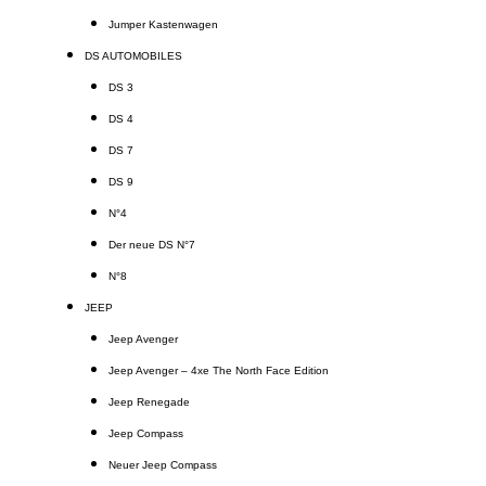
Jumper Kastenwagen
DS AUTOMOBILES
DS 3
DS 4
DS 7
DS 9
N°4
Der neue DS N°7
N°8
JEEP
Jeep Avenger
Jeep Avenger – 4xe The North Face Edition
Jeep Renegade
Jeep Compass
Neuer Jeep Compass