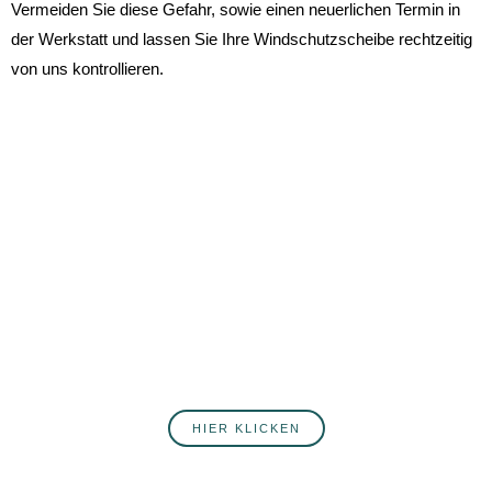
Vermeiden Sie diese Gefahr, sowie einen neuerlichen Termin in
der Werkstatt und lassen Sie Ihre Windschutzscheibe rechtzeitig
von uns kontrollieren.
ANMELDUNG ZUM NEWSLETTER
Du willst fortlaufend über Neuigkeiten rund ums Autohaus
Postert informiert werden? Hier erfährst du mehr über
unsere Produkte, Services, Angebote und Veranstaltungen.
Melde dich jetzt an!
HIER KLICKEN