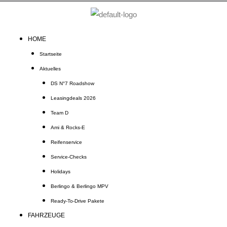
Zum
Inhalt
springen
HOME
Startseite
Aktuelles
DS N°7 Roadshow
Leasingdeals 2026
Team D
Ami & Rocks-E
Reifenservice
Service-Checks
Holidays
Berlingo & Berlingo MPV
Ready-To-Drive Pakete
FAHRZEUGE