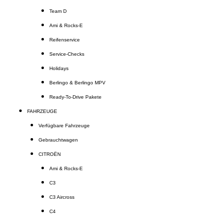
Team D
Ami & Rocks-E
Reifenservice
Service-Checks
Holidays
Berlingo & Berlingo MPV
Ready-To-Drive Pakete
FAHRZEUGE
Verfügbare Fahrzeuge
Gebrauchtwagen
CITROËN
Ami & Rocks-E
C3
C3 Aircross
C4