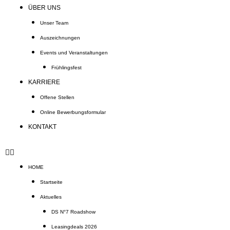
ÜBER UNS
Unser Team
Auszeichnungen
Events und Veranstaltungen
Frühlingsfest
KARRIERE
Offene Stellen
Online Bewerbungsformular
KONTAKT
HOME
Startseite
Aktuelles
DS N°7 Roadshow
Leasingdeals 2026