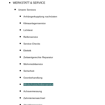
WERKSTATT & SERVICE
Unsere Services
Anhängerkupplung nachrüsten
Klimaanlagenservice
Lichttest
Reifenservice
Service-Checks
Elektrik
Zeitwertgerechte Reparatur
Wohnmobilservice
Sicherheit
Ozonbehandlung
Windschutzscheibenservice
Achsvermessung
Zahnriemenwechsel
Abschleppservice