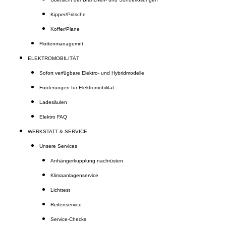
Kipper/Pritsche
Koffer/Plane
Flottenmanagemnt
ELEKTROMOBILITÄT
Sofort verfügbare Elektro- und Hybridmodelle
Förderungen für Elektromobilität
Ladesäulen
Elektro FAQ
WERKSTATT & SERVICE
Unsere Services
Anhängerkupplung nachrüsten
Klimaanlagenservice
Lichttest
Reifenservice
Service-Checks