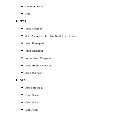
Der neue DS N°7
N°8
JEEP
Jeep Avenger
Jeep Avenger – 4xe The North Face Edition
Jeep Renegade
Jeep Compass
Neuer Jeep Compass
Jeep Grand Cherokee
Jeep Wrangler
OPEL
Ami & Rocks-E
Opel Corsa
Opel Mokka
Opel Astra