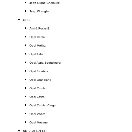
Jeep Grand Cherokee
Jeep Wrangler
OPEL
Ami & Rocks-E
Opel Corsa
Opel Mokka
Opel Astra
Opel Astra Sportstourer
Opel Frontera
Opel Grandland
Opel Combo
Opel Zafira
Opel Combo Cargo
Opel Vivaro
Opel Movano
NUTZFAHRZEUGE