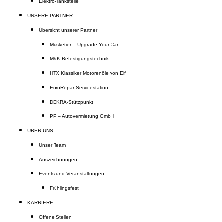
Elektro-Tankstelle
UNSERE PARTNER
Übersicht unserer Partner
Musketier – Upgrade Your Car
M&K Befestigungstechnik
HTX Klassiker Motorenöle von Elf
EuroRepar Servicestation
DEKRA-Stützpunkt
PP – Autovermietung GmbH
ÜBER UNS
Unser Team
Auszeichnungen
Events und Veranstaltungen
Frühlingsfest
KARRIERE
Offene Stellen