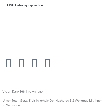
M&K Befestigungstechnik
F
I
Y
L
A
N
O
I
Copyright 2021 By Auto M.u.K. Postert GmbH
C
S
U
N
Vielen Dank Für Ihre Anfrage!
E
T
T
K
Unser Team Setzt Sich Innerhalb Der Nächsten 1-2 Werktage Mit Ihnen
In Verbindung.