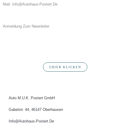
Mail: Info@autohaus-Postert.de
Anmeldung Zum Newsletter
Du Willst Fortlaufend Über Neuigkeiten Rund Ums Autohaus Postert
Informiert Werden? Hier Erfährst Du Mehr Über Unsere Produkte,
Services, Angebote Und Veranstaltungen. Melde Dich Jetzt An!
HIER KLICKEN
Auto M.u.K. Postert GmbH
Gabelstr. 44, 46147 Oberhausen
Info@autohaus-Postert.de