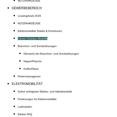
NUTZFAHRZEUGE
GEWERBEBEREICH
Leasingdeals 2026
NUTZFAHRZEUGE
Elektromobilität Städte & Kommunen
Citroën Solution Modelle
Branchen- und Sonderlösungen
Übersicht der Branchen- und Sonderlösungen
Kipper/Pritsche
Koffer/Plane
Flottenmanagemnt
ELEKTROMOBILITÄT
Sofort verfügbare Elektro- und Hybridmodelle
Förderungen für Elektromobilität
Ladesäulen
Elektro FAQ