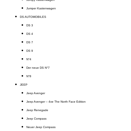
Jumper Kastenwagen
DS AUTOMOBILES
DS 3
DS 4
DS 7
DS 9
N°4
Der neue DS N°7
N°8
JEEP
Jeep Avenger
Jeep Avenger – 4xe The North Face Edition
Jeep Renegade
Jeep Compass
Neuer Jeep Compass