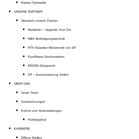
Elektro-Tankstelle
UNSERE PARTNER
Übersicht unserer Partner
Musketier – Upgrade Your Car
M&K Befestigungstechnik
HTX Klassiker Motorenöle von Elf
EuroRepar Servicestation
DEKRA-Stützpunkt
PP – Autovermietung GmbH
ÜBER UNS
Unser Team
Auszeichnungen
Events und Veranstaltungen
Frühlingsfest
KARRIERE
Offene Stellen