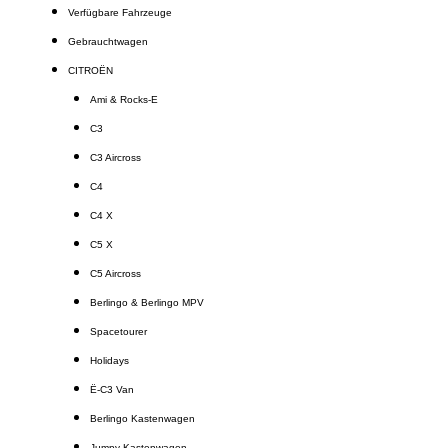
Verfügbare Fahrzeuge
Gebrauchtwagen
CITROËN
Ami & Rocks-E
C3
C3 Aircross
C4
C4 X
C5 X
C5 Aircross
Berlingo & Berlingo MPV
Spacetourer
Holidays
Ë-C3 Van
Berlingo Kastenwagen
Jumpy Kastenwagen