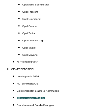
Opel Astra Sportstourer
Opel Frontera
Opel Grandland
Opel Combo
Opel Zafira
Opel Combo Cargo
Opel Vivaro
Opel Movano
NUTZFAHRZEUGE
GEWERBEBEREICH
Leasingdeals 2026
NUTZFAHRZEUGE
Elektromobilität Städte & Kommunen
Citroën Solution Modelle
Branchen- und Sonderlösungen