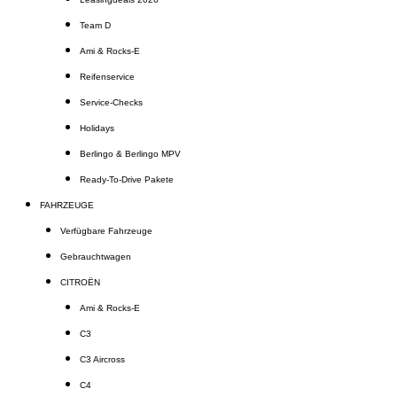
Team D
Ami & Rocks-E
Reifenservice
Service-Checks
Holidays
Berlingo & Berlingo MPV
Ready-To-Drive Pakete
FAHRZEUGE
Verfügbare Fahrzeuge
Gebrauchtwagen
CITROËN
Ami & Rocks-E
C3
C3 Aircross
C4