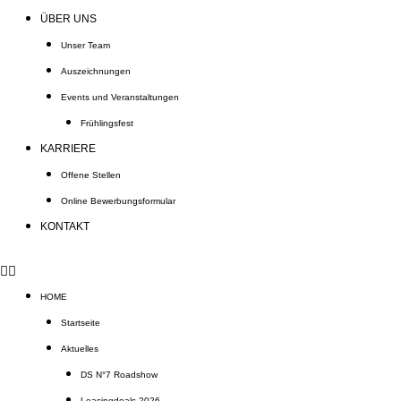
ÜBER UNS
Unser Team
Auszeichnungen
Events und Veranstaltungen
Frühlingsfest
KARRIERE
Offene Stellen
Online Bewerbungsformular
KONTAKT
HOME
Startseite
Aktuelles
DS N°7 Roadshow
Leasingdeals 2026