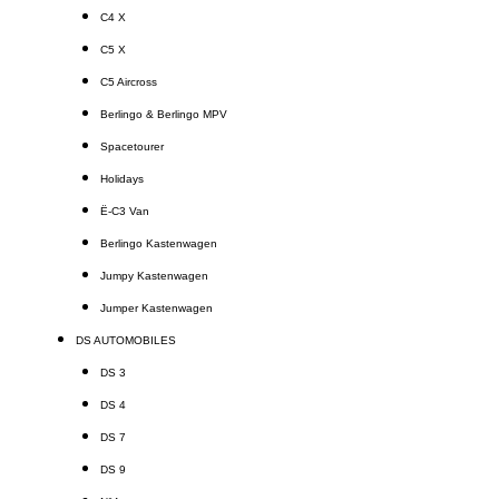
C4 X
C5 X
C5 Aircross
Berlingo & Berlingo MPV
Spacetourer
Holidays
Ë-C3 Van
Berlingo Kastenwagen
Jumpy Kastenwagen
Jumper Kastenwagen
DS AUTOMOBILES
DS 3
DS 4
DS 7
DS 9