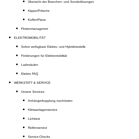
Übersicht der Branchen- und Sonderlösungen
Kipper/Pritsche
Koffer/Plane
Flottenmanagemnt
ELEKTROMOBILITÄT
Sofort verfügbare Elektro- und Hybridmodelle
Förderungen für Elektromobilität
Ladesäulen
Elektro FAQ
WERKSTATT & SERVICE
Unsere Services
Anhängerkupplung nachrüsten
Klimaanlagenservice
Lichttest
Reifenservice
Service-Checks