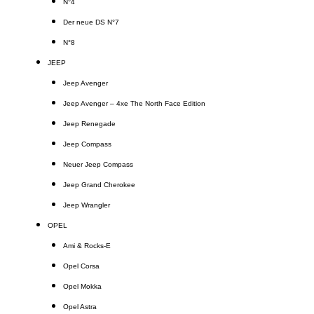
N°4
Der neue DS N°7
N°8
JEEP
Jeep Avenger
Jeep Avenger – 4xe The North Face Edition
Jeep Renegade
Jeep Compass
Neuer Jeep Compass
Jeep Grand Cherokee
Jeep Wrangler
OPEL
Ami & Rocks-E
Opel Corsa
Opel Mokka
Opel Astra