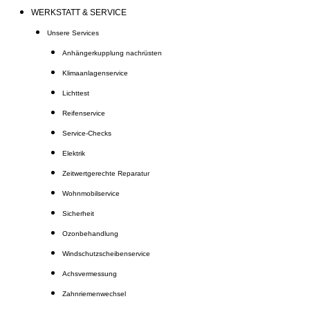
WERKSTATT & SERVICE
Unsere Services
Anhängerkupplung nachrüsten
Klimaanlagenservice
Lichttest
Reifenservice
Service-Checks
Elektrik
Zeitwertgerechte Reparatur
Wohnmobilservice
Sicherheit
Ozonbehandlung
Windschutzscheibenservice
Achsvermessung
Zahnriemenwechsel