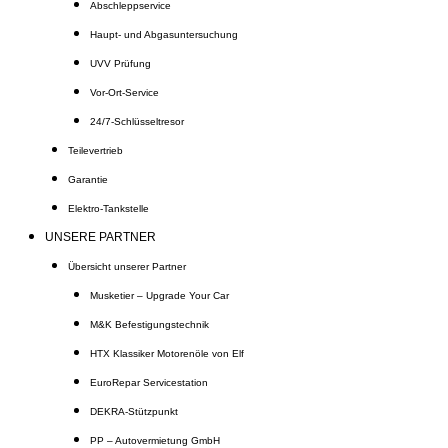
Abschleppservice
Haupt- und Abgasuntersuchung
UVV Prüfung
Vor-Ort-Service
24/7-Schlüsseltresor
Teilevertrieb
Garantie
Elektro-Tankstelle
UNSERE PARTNER
Übersicht unserer Partner
Musketier – Upgrade Your Car
M&K Befestigungstechnik
HTX Klassiker Motorenöle von Elf
EuroRepar Servicestation
DEKRA-Stützpunkt
PP – Autovermietung GmbH