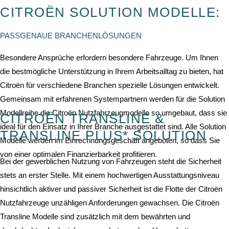
CITROËN SOLUTION MODELLE:
PASSGENAUE BRANCHENLÖSUNGEN
Besondere Ansprüche erfordern besondere Fahrzeuge. Um Ihnen
die bestmögliche Unterstützung in Ihrem Arbeitsalltag zu bieten, hat
Citroën für verschiedene Branchen spezielle Lösungen entwickelt.
Gemeinsam mit erfahrenen Systempartnern werden für die Solution
Modellreihe die Citroën Nutzfahrzeugmodelle so umgebaut, dass sie
CITROËN TRANSLINE &
ideal für den Einsatz in Ihrer Branche ausgestattet sind. Alle Solution
TRANSLINE PLUS* SOLUTION
Modelle werden im Einrechnungsgeschäft angeboten, so dass Sie
von einer optimalen Finanzierbarkeit profitieren.
Bei der gewerblichen Nutzung von Fahrzeugen steht die Sicherheit
stets an erster Stelle. Mit einem hochwertigen Ausstattungsniveau
hinsichtlich aktiver und passiver Sicherheit ist die Flotte der Citroën
Nutzfahrzeuge unzähligen Anforderungen gewachsen. Die Citroën
Transline Modelle sind zusätzlich mit dem bewährten und