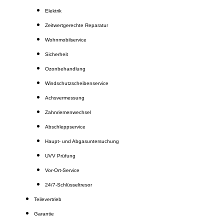
Elektrik
Zeitwertgerechte Reparatur
Wohnmobilservice
Sicherheit
Ozonbehandlung
Windschutzscheibenservice
Achsvermessung
Zahnriemenwechsel
Abschleppservice
Haupt- und Abgasuntersuchung
UVV Prüfung
Vor-Ort-Service
24/7-Schlüsseltresor
Teilevertrieb
Garantie