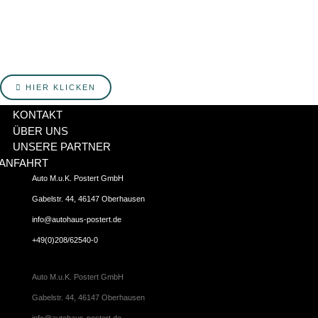
Postert informiert werden? Hier erfährst du mehr über unsere
Produkte, Services, Angebote und Veranstaltungen. Melde
dich jetzt an!
HIER KLICKEN
KONTAKT
ÜBER UNS
UNSERE PARTNER
ANFAHRT
Auto M.u.K. Postert GmbH
Gabelstr. 44, 46147 Oberhausen
info@autohaus-postert.de
+49(0)208/62540-0
Auto M.u.K. Postert GmbH
Gabelstr. 44, 46147 Oberhausen
info@autohaus-postert.de