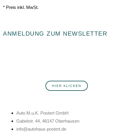
* Preis inkl. MwSt.
ANMELDUNG ZUM NEWSLETTER
Du willst fortlaufend über Neuigkeiten rund ums Autohaus Postert
informiert werden? Hier erfährst du mehr über unsere Produkte,
Services, Angebote und Veranstaltungen. Melde dich jetzt an!
HIER KLICKEN
Auto M.u.K. Postert GmbH
Gabelstr. 44, 46147 Oberhausen
info@autohaus-postert.de