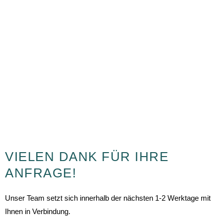
F
I
Y
L
a
n
o
i
Copyright 2021 by Auto M.u.K. Postert GmbH
c
s
u
n
e
t
t
k
VIELEN DANK FÜR IHRE
ANFRAGE!
b
a
u
e
Unser Team setzt sich innerhalb der nächsten 1-2 Werktage mit
o
g
b
d
Ihnen in Verbindung.