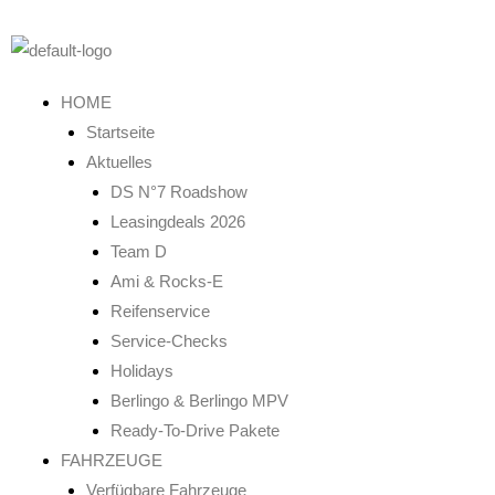
Zum
Inhalt
springen
HOME
Startseite
Aktuelles
DS N°7 Roadshow
Leasingdeals 2026
Team D
Ami & Rocks-E
Reifenservice
Service-Checks
Holidays
Berlingo & Berlingo MPV
Ready-To-Drive Pakete
FAHRZEUGE
Verfügbare Fahrzeuge