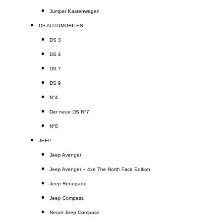
Jumper Kastenwagen
DS AUTOMOBILES
DS 3
DS 4
DS 7
DS 9
N°4
Der neue DS N°7
N°8
JEEP
Jeep Avenger
Jeep Avenger – 4xe The North Face Edition
Jeep Renegade
Jeep Compass
Neuer Jeep Compass