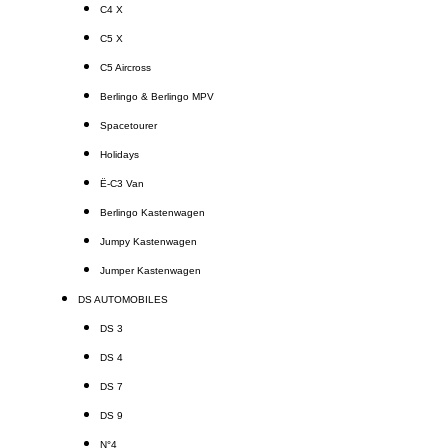
C4 X
C5 X
C5 Aircross
Berlingo & Berlingo MPV
Spacetourer
Holidays
Ë-C3 Van
Berlingo Kastenwagen
Jumpy Kastenwagen
Jumper Kastenwagen
DS AUTOMOBILES
DS 3
DS 4
DS 7
DS 9
N°4