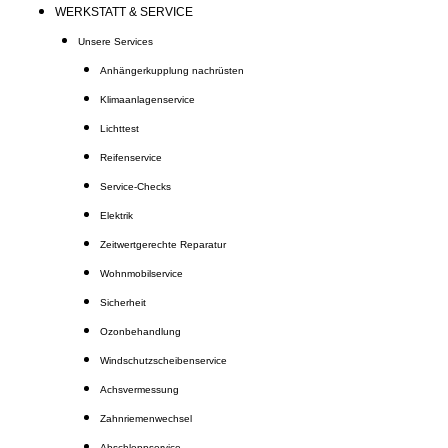
WERKSTATT & SERVICE
Unsere Services
Anhängerkupplung nachrüsten
Klimaanlagenservice
Lichttest
Reifenservice
Service-Checks
Elektrik
Zeitwertgerechte Reparatur
Wohnmobilservice
Sicherheit
Ozonbehandlung
Windschutzscheibenservice
Achsvermessung
Zahnriemenwechsel
Abschleppservice