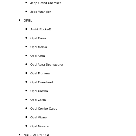
Jeep Grand Cherokee
Jeep Wrangler
OPEL
Ami & Rocks-E
Opel Corsa
Opel Mokka
Opel Astra
Opel Astra Sportstourer
Opel Frontera
Opel Grandland
Opel Combo
Opel Zafira
Opel Combo Cargo
Opel Vivaro
Opel Movano
NUTZFAHRZEUGE