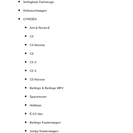
Verfügbare Fahrzeuge
Gebrauchtwagen
CITROËN
Ami & Rocks-E
C3
C3 Aircross
C4
C4 X
C5 X
C5 Aircross
Berlingo & Berlingo MPV
Spacetourer
Holidays
Ë-C3 Van
Berlingo Kastenwagen
Jumpy Kastenwagen