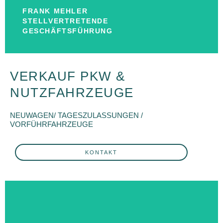
Stellvertretende Geschäftsführung
FRANK MEHLER
STELLVERTRETENDE
FRANK MEHLER
GESCHÄFTSFÜHRUNG
VERKAUF PKW &
NUTZFAHRZEUGE
NEUWAGEN/ TAGESZULASSUNGEN /
VORFÜHRFAHRZEUGE
KONTAKT
KONTAKT