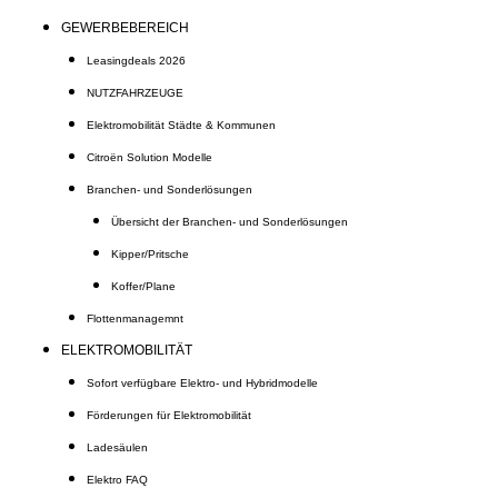
GEWERBEBEREICH
Leasingdeals 2026
NUTZFAHRZEUGE
Elektromobilität Städte & Kommunen
Citroën Solution Modelle
Branchen- und Sonderlösungen
Übersicht der Branchen- und Sonderlösungen
Kipper/Pritsche
Koffer/Plane
Flottenmanagemnt
ELEKTROMOBILITÄT
Sofort verfügbare Elektro- und Hybridmodelle
Förderungen für Elektromobilität
Ladesäulen
Elektro FAQ