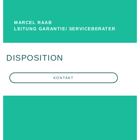
Tel.: 0208/62540 – 148
Leitung Garantie/ Serviceberater
MARCEL RAAB
MARCEL RAAB
LEITUNG GARANTIE/ SERVICEBERATER
DISPOSITION
KONTAKT
KONTAKT
c.thewes@autohaus-postert.de