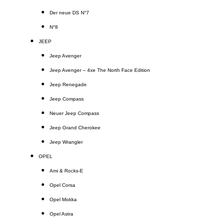
Der neue DS N°7
N°8
JEEP
Jeep Avenger
Jeep Avenger – 4xe The North Face Edition
Jeep Renegade
Jeep Compass
Neuer Jeep Compass
Jeep Grand Cherokee
Jeep Wrangler
OPEL
Ami & Rocks-E
Opel Corsa
Opel Mokka
Opel Astra