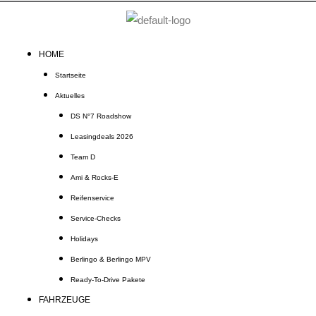
Zum
Inhalt
springen
HOME
Startseite
Aktuelles
DS N°7 Roadshow
Leasingdeals 2026
Team D
Ami & Rocks-E
Reifenservice
Service-Checks
Holidays
Berlingo & Berlingo MPV
Ready-To-Drive Pakete
FAHRZEUGE