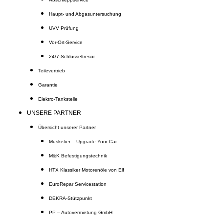
Haupt- und Abgasuntersuchung
UVV Prüfung
Vor-Ort-Service
24/7-Schlüsseltresor
Teilevertrieb
Garantie
Elektro-Tankstelle
UNSERE PARTNER
Übersicht unserer Partner
Musketier – Upgrade Your Car
M&K Befestigungstechnik
HTX Klassiker Motorenöle von Elf
EuroRepar Servicestation
DEKRA-Stützpunkt
PP – Autovermietung GmbH