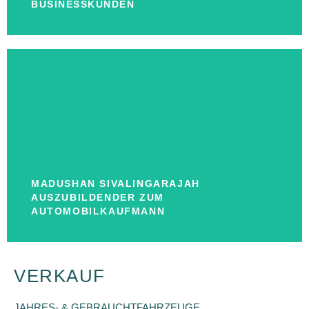
ANDREAS KAYSER
BUSINESSKUNDEN
KONTAKT
Auszubildender zum Automobilkaufmann
MADUSHAN SIVALINGARAJAH
MADUSHAN SIVALINGARAJAH
AUSZUBILDENDER ZUM
AUTOMOBILKAUFMANN
VERKAUF
JAHRES- & GEBRAUCHTFAHRZEUGE