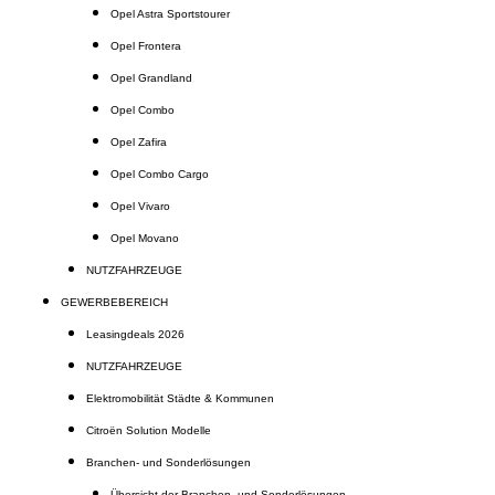
Opel Astra Sportstourer
Opel Frontera
Opel Grandland
Opel Combo
Opel Zafira
Opel Combo Cargo
Opel Vivaro
Opel Movano
NUTZFAHRZEUGE
GEWERBEBEREICH
Leasingdeals 2026
NUTZFAHRZEUGE
Elektromobilität Städte & Kommunen
Citroën Solution Modelle
Branchen- und Sonderlösungen
Übersicht der Branchen- und Sonderlösungen