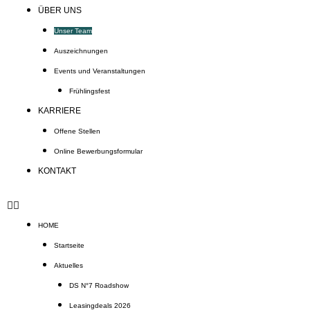
ÜBER UNS
Unser Team
Auszeichnungen
Events und Veranstaltungen
Frühlingsfest
KARRIERE
Offene Stellen
Online Bewerbungsformular
KONTAKT
HOME
Startseite
Aktuelles
DS N°7 Roadshow
Leasingdeals 2026