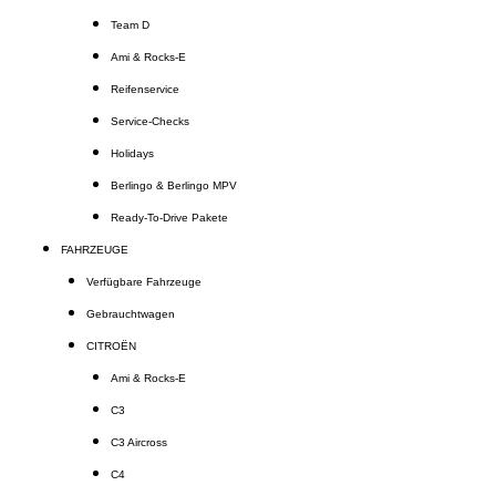
Team D
Ami & Rocks-E
Reifenservice
Service-Checks
Holidays
Berlingo & Berlingo MPV
Ready-To-Drive Pakete
FAHRZEUGE
Verfügbare Fahrzeuge
Gebrauchtwagen
CITROËN
Ami & Rocks-E
C3
C3 Aircross
C4