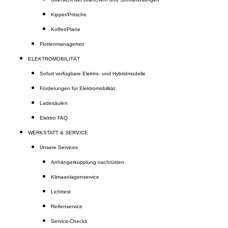
Kipper/Pritsche
Koffer/Plane
Flottenmanagemnt
ELEKTROMOBILITÄT
Sofort verfügbare Elektro- und Hybridmodelle
Förderungen für Elektromobilität
Ladesäulen
Elektro FAQ
WERKSTATT & SERVICE
Unsere Services
Anhängerkupplung nachrüsten
Klimaanlagenservice
Lichttest
Reifenservice
Service-Checks