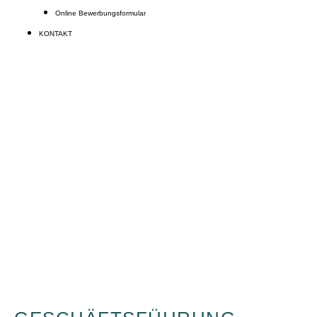
Online Bewerbungsformular
KONTAKT
UNSER TEAM
Beratungstermin vereinbaren