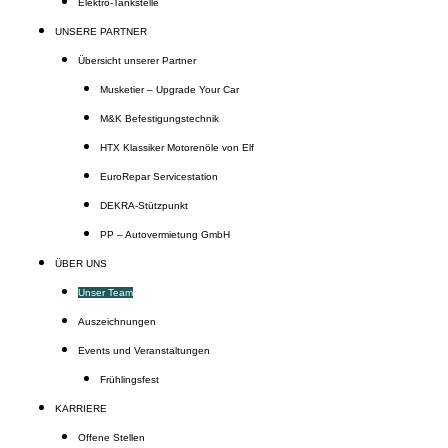
Elektro-Tankstelle
UNSERE PARTNER
Übersicht unserer Partner
Musketier – Upgrade Your Car
M&K Befestigungstechnik
HTX Klassiker Motorenöle von Elf
EuroRepar Servicestation
DEKRA-Stützpunkt
PP – Autovermietung GmbH
ÜBER UNS
Unser Team
Auszeichnungen
Events und Veranstaltungen
Frühlingsfest
KARRIERE
Offene Stellen