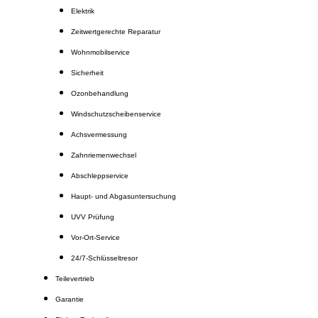
Elektrik
Zeitwertgerechte Reparatur
Wohnmobilservice
Sicherheit
Ozonbehandlung
Windschutzscheibenservice
Achsvermessung
Zahnriemenwechsel
Abschleppservice
Haupt- und Abgasuntersuchung
UVV Prüfung
Vor-Ort-Service
24/7-Schlüsseltresor
Teilevertrieb
Garantie