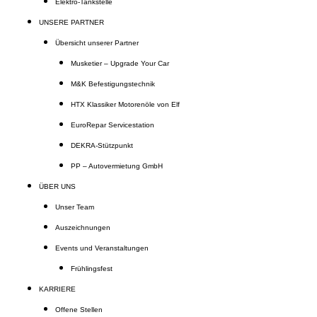
Elektro-Tankstelle
UNSERE PARTNER
Übersicht unserer Partner
Musketier – Upgrade Your Car
M&K Befestigungstechnik
HTX Klassiker Motorenöle von Elf
EuroRepar Servicestation
DEKRA-Stützpunkt
PP – Autovermietung GmbH
ÜBER UNS
Unser Team
Auszeichnungen
Events und Veranstaltungen
Frühlingsfest
KARRIERE
Offene Stellen