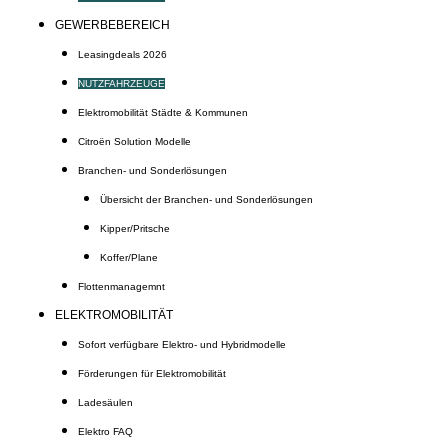
GEWERBEBEREICH
Leasingdeals 2026
NUTZFAHRZEUGE
Elektromobilität Städte & Kommunen
Citroën Solution Modelle
Branchen- und Sonderlösungen
Übersicht der Branchen- und Sonderlösungen
Kipper/Pritsche
Koffer/Plane
Flottenmanagemnt
ELEKTROMOBILITÄT
Sofort verfügbare Elektro- und Hybridmodelle
Förderungen für Elektromobilität
Ladesäulen
Elektro FAQ