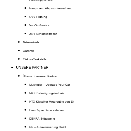
Haupt- und Abgasuntersuchung
UVV Prüfung
Vor-Ort-Service
24/7-Schlüsseltresor
Teilevertrieb
Garantie
Elektro-Tankstelle
UNSERE PARTNER
Übersicht unserer Partner
Musketier – Upgrade Your Car
M&K Befestigungstechnik
HTX Klassiker Motorenöle von Elf
EuroRepar Servicestation
DEKRA-Stützpunkt
PP – Autovermietung GmbH