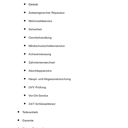
Elektrik
Zeitwertgerechte Reparatur
Wohnmobilservice
Sicherheit
Ozonbehandlung
Windschutzscheibenservice
Achsvermessung
Zahnriemenwechsel
Abschleppservice
Haupt- und Abgasuntersuchung
UVV Prüfung
Vor-Ort-Service
24/7-Schlüsseltresor
Teilevertrieb
Garantie