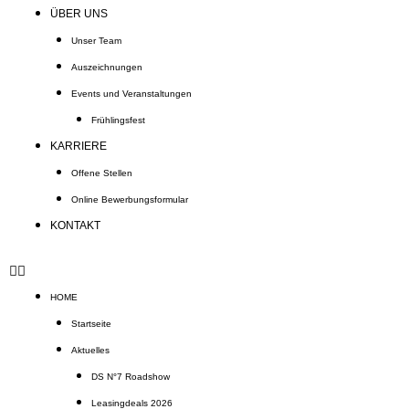
ÜBER UNS
Unser Team
Auszeichnungen
Events und Veranstaltungen
Frühlingsfest
KARRIERE
Offene Stellen
Online Bewerbungsformular
KONTAKT
HOME
Startseite
Aktuelles
DS N°7 Roadshow
Leasingdeals 2026