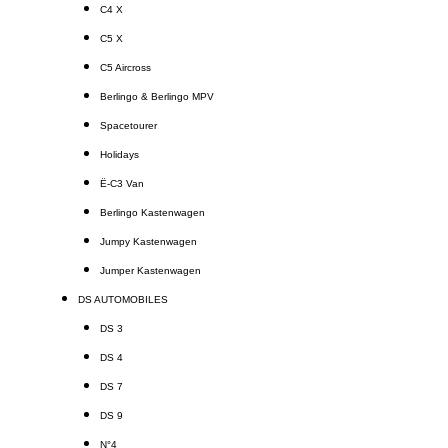
C4 X
C5 X
C5 Aircross
Berlingo & Berlingo MPV
Spacetourer
Holidays
Ë-C3 Van
Berlingo Kastenwagen
Jumpy Kastenwagen
Jumper Kastenwagen
DS AUTOMOBILES
DS 3
DS 4
DS 7
DS 9
N°4