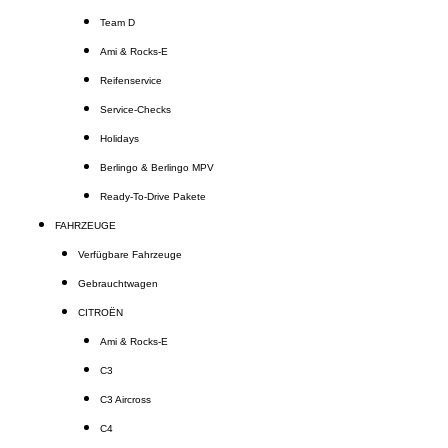
Team D
Ami & Rocks-E
Reifenservice
Service-Checks
Holidays
Berlingo & Berlingo MPV
Ready-To-Drive Pakete
FAHRZEUGE
Verfügbare Fahrzeuge
Gebrauchtwagen
CITROËN
Ami & Rocks-E
C3
C3 Aircross
C4