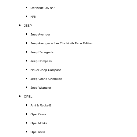
Der neue DS N°7
N°8
JEEP
Jeep Avenger
Jeep Avenger – 4xe The North Face Edition
Jeep Renegade
Jeep Compass
Neuer Jeep Compass
Jeep Grand Cherokee
Jeep Wrangler
OPEL
Ami & Rocks-E
Opel Corsa
Opel Mokka
Opel Astra