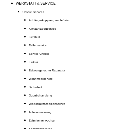
WERKSTATT & SERVICE
Unsere Services
Anhängerkupplung nachrüsten
Klimaanlagenservice
Lichttest
Reifenservice
Service-Checks
Elektrik
Zeitwertgerechte Reparatur
Wohnmobilservice
Sicherheit
Ozonbehandlung
Windschutzscheibenservice
Achsvermessung
Zahnriemenwechsel
Abschleppservice