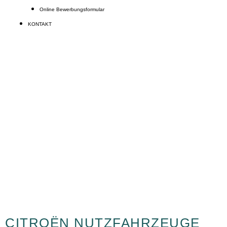
Online Bewerbungsformular
KONTAKT
AKTUELLE MODELLE DER
KULTMARKE CITROËN
Beratungstermin vereinbaren
CITROËN NUTZFAHRZEUGE