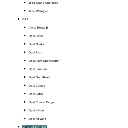
Jeep Grand Cherokee
Jeep Wrangler
OPEL
Ami & Rocks-E
Opel Corsa
Opel Mokka
Opel Astra
Opel Astra Sportstourer
Opel Frontera
Opel Grandland
Opel Combo
Opel Zafira
Opel Combo Cargo
Opel Vivaro
Opel Movano
NUTZFAHRZEUGE