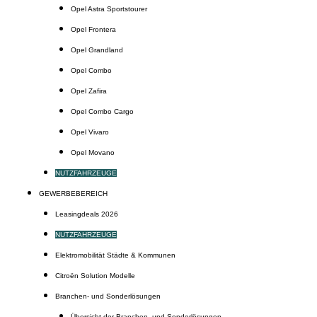
Opel Astra Sportstourer
Opel Frontera
Opel Grandland
Opel Combo
Opel Zafira
Opel Combo Cargo
Opel Vivaro
Opel Movano
NUTZFAHRZEUGE
GEWERBEBEREICH
Leasingdeals 2026
NUTZFAHRZEUGE
Elektromobilität Städte & Kommunen
Citroën Solution Modelle
Branchen- und Sonderlösungen
Übersicht der Branchen- und Sonderlösungen