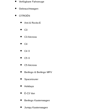
Verfügbare Fahrzeuge
Gebrauchtwagen
CITROËN
Ami & Rocks-E
C3
C3 Aircross
C4
C4 X
C5 X
C5 Aircross
Berlingo & Berlingo MPV
Spacetourer
Holidays
Ë-C3 Van
Berlingo Kastenwagen
Jumpy Kastenwagen