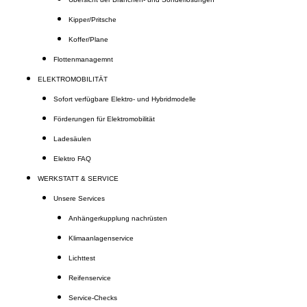
Kipper/Pritsche
Koffer/Plane
Flottenmanagemnt
ELEKTROMOBILITÄT
Sofort verfügbare Elektro- und Hybridmodelle
Förderungen für Elektromobilität
Ladesäulen
Elektro FAQ
WERKSTATT & SERVICE
Unsere Services
Anhängerkupplung nachrüsten
Klimaanlagenservice
Lichttest
Reifenservice
Service-Checks