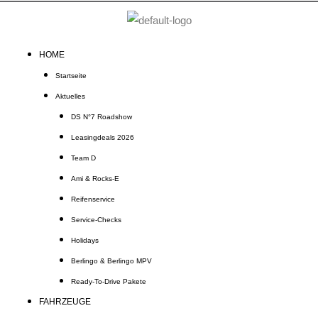
Zum
Inhalt
springen
HOME
Startseite
Aktuelles
DS N°7 Roadshow
Leasingdeals 2026
Team D
Ami & Rocks-E
Reifenservice
Service-Checks
Holidays
Berlingo & Berlingo MPV
Ready-To-Drive Pakete
FAHRZEUGE