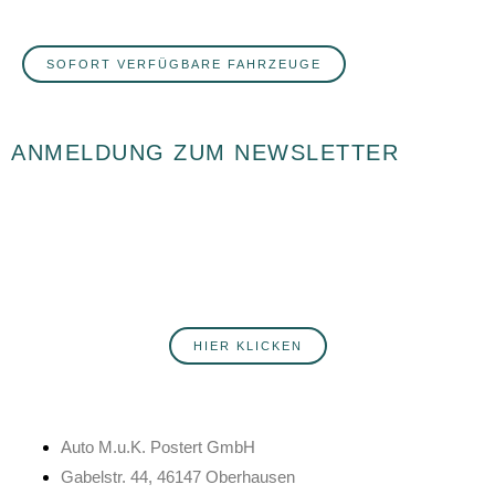
SOFORT VERFÜGBARE FAHRZEUGE
ANMELDUNG ZUM NEWSLETTER
Du willst fortlaufend über Neuigkeiten rund ums Autohaus Postert
informiert werden? Hier erfährst du mehr über unsere Produkte,
Services, Angebote und Veranstaltungen. Melde dich jetzt an!
HIER KLICKEN
Auto M.u.K. Postert GmbH
Gabelstr. 44, 46147 Oberhausen