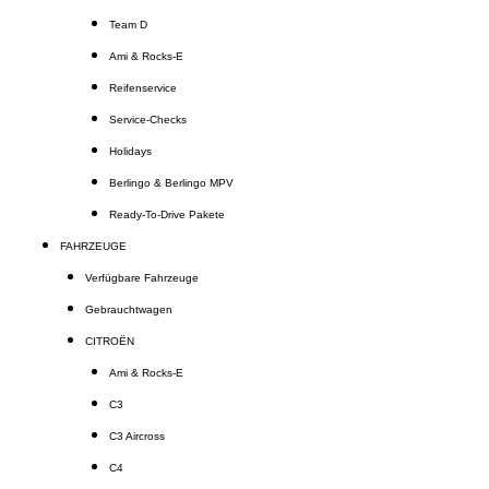
Team D
Ami & Rocks-E
Reifenservice
Service-Checks
Holidays
Berlingo & Berlingo MPV
Ready-To-Drive Pakete
FAHRZEUGE
Verfügbare Fahrzeuge
Gebrauchtwagen
CITROËN
Ami & Rocks-E
C3
C3 Aircross
C4