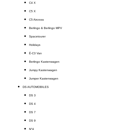
C4 X
C5 X
C5 Aircross
Berlingo & Berlingo MPV
Spacetourer
Holidays
Ë-C3 Van
Berlingo Kastenwagen
Jumpy Kastenwagen
Jumper Kastenwagen
DS AUTOMOBILES
DS 3
DS 4
DS 7
DS 9
N°4