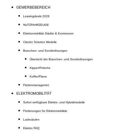
GEWERBEBEREICH
Leasingdeals 2026
NUTZFAHRZEUGE
Elektromobilität Städte & Kommunen
Citroën Solution Modelle
Branchen- und Sonderlösungen
Übersicht der Branchen- und Sonderlösungen
Kipper/Pritsche
Koffer/Plane
Flottenmanagemnt
ELEKTROMOBILITÄT
Sofort verfügbare Elektro- und Hybridmodelle
Förderungen für Elektromobilität
Ladesäulen
Elektro FAQ