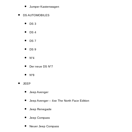
Jumper Kastenwagen
DS AUTOMOBILES
DS 3
DS 4
DS 7
DS 9
N°4
Der neue DS N°7
N°8
JEEP
Jeep Avenger
Jeep Avenger – 4xe The North Face Edition
Jeep Renegade
Jeep Compass
Neuer Jeep Compass