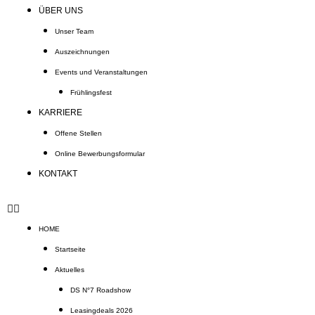
ÜBER UNS
Unser Team
Auszeichnungen
Events und Veranstaltungen
Frühlingsfest
KARRIERE
Offene Stellen
Online Bewerbungsformular
KONTAKT
HOME
Startseite
Aktuelles
DS N°7 Roadshow
Leasingdeals 2026