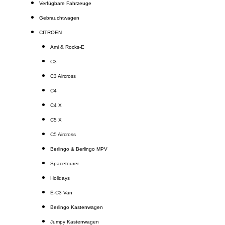
Verfügbare Fahrzeuge
Gebrauchtwagen
CITROËN
Ami & Rocks-E
C3
C3 Aircross
C4
C4 X
C5 X
C5 Aircross
Berlingo & Berlingo MPV
Spacetourer
Holidays
Ë-C3 Van
Berlingo Kastenwagen
Jumpy Kastenwagen