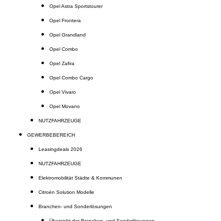
Opel Astra Sportstourer
Opel Frontera
Opel Grandland
Opel Combo
Opel Zafira
Opel Combo Cargo
Opel Vivaro
Opel Movano
NUTZFAHRZEUGE
GEWERBEBEREICH
Leasingdeals 2026
NUTZFAHRZEUGE
Elektromobilität Städte & Kommunen
Citroën Solution Modelle
Branchen- und Sonderlösungen
Übersicht der Branchen- und Sonderlösungen