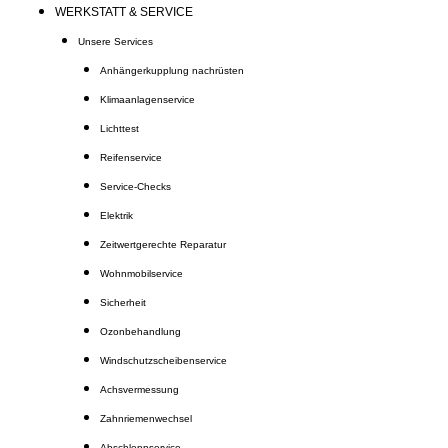
WERKSTATT & SERVICE
Unsere Services
Anhängerkupplung nachrüsten
Klimaanlagenservice
Lichttest
Reifenservice
Service-Checks
Elektrik
Zeitwertgerechte Reparatur
Wohnmobilservice
Sicherheit
Ozonbehandlung
Windschutzscheibenservice
Achsvermessung
Zahnriemenwechsel
Abschleppservice