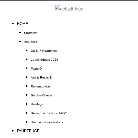
Zum
Inhalt
springen
HOME
Startseite
Aktuelles
DS N°7 Roadshow
Leasingdeals 2026
Team D
Ami & Rocks-E
Reifenservice
Service-Checks
Holidays
Berlingo & Berlingo MPV
Ready-To-Drive Pakete
FAHRZEUGE