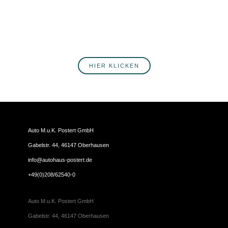
Postert informiert werden? Hier erfährst du mehr über
unsere Produkte, Services, Angebote und Veranstaltungen.
Melde dich jetzt an!
HIER KLICKEN
Auto M.u.K. Postert GmbH
Gabelstr. 44, 46147 Oberhausen
info@autohaus-postert.de
+49(0)208/62540-0
Auto M.u.K. Postert GmbH
Gabelstr. 44, 46147 Oberhausen