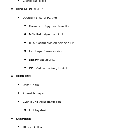
Elektro-Tankstelle
UNSERE PARTNER
Übersicht unserer Partner
Musketier – Upgrade Your Car
M&K Befestigungstechnik
HTX Klassiker Motorenöle von Elf
EuroRepar Servicestation
DEKRA-Stützpunkt
PP – Autovermietung GmbH
ÜBER UNS
Unser Team
Auszeichnungen
Events und Veranstaltungen
Frühlingsfest
KARRIERE
Offene Stellen