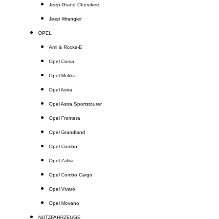
Jeep Grand Cherokee
Jeep Wrangler
OPEL
Ami & Rocks-E
Opel Corsa
Opel Mokka
Opel Astra
Opel Astra Sportstourer
Opel Frontera
Opel Grandland
Opel Combo
Opel Zafira
Opel Combo Cargo
Opel Vivaro
Opel Movano
NUTZFAHRZEUGE