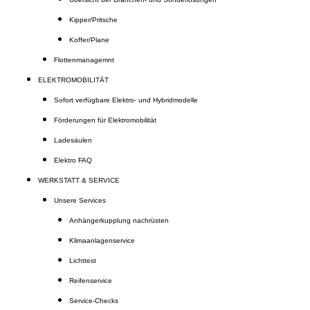
Kipper/Pritsche
Koffer/Plane
Flottenmanagemnt
ELEKTROMOBILITÄT
Sofort verfügbare Elektro- und Hybridmodelle
Förderungen für Elektromobilität
Ladesäulen
Elektro FAQ
WERKSTATT & SERVICE
Unsere Services
Anhängerkupplung nachrüsten
Klimaanlagenservice
Lichttest
Reifenservice
Service-Checks