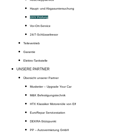
Haupt- und Abgasuntersuchung
UVV Prüfung
Vor-Ort-Service
24/7-Schlüsseltresor
Teilevertrieb
Garantie
Elektro-Tankstelle
UNSERE PARTNER
Übersicht unserer Partner
Musketier – Upgrade Your Car
M&K Befestigungstechnik
HTX Klassiker Motorenöle von Elf
EuroRepar Servicestation
DEKRA-Stützpunkt
PP – Autovermietung GmbH