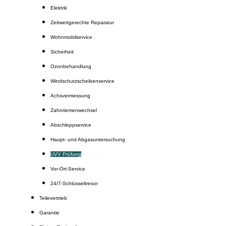
Elektrik
Zeitwertgerechte Reparatur
Wohnmobilservice
Sicherheit
Ozonbehandlung
Windschutzscheibenservice
Achsvermessung
Zahnriemenwechsel
Abschleppservice
Haupt- und Abgasuntersuchung
UVV Prüfung
Vor-Ort-Service
24/7-Schlüsseltresor
Teilevertrieb
Garantie