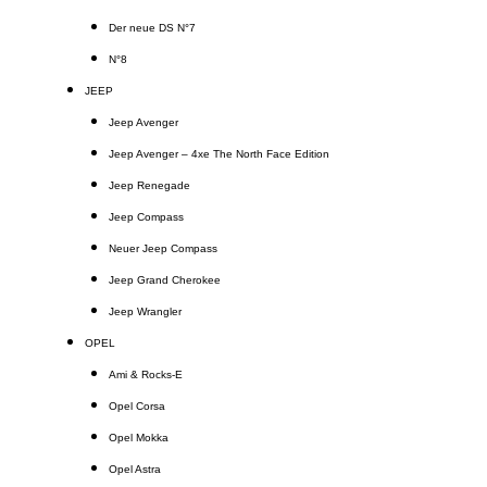
Der neue DS N°7
N°8
JEEP
Jeep Avenger
Jeep Avenger – 4xe The North Face Edition
Jeep Renegade
Jeep Compass
Neuer Jeep Compass
Jeep Grand Cherokee
Jeep Wrangler
OPEL
Ami & Rocks-E
Opel Corsa
Opel Mokka
Opel Astra