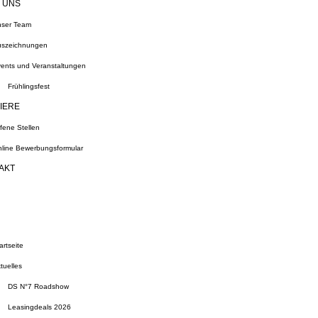
 UNS
ser Team
szeichnungen
ents und Veranstaltungen
Frühlingsfest
IERE
fene Stellen
line Bewerbungsformular
AKT
artseite
tuelles
DS N°7 Roadshow
Leasingdeals 2026