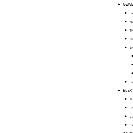
GEWE
Le
N
El
Ci
Br
Fl
ELEK
So
Fö
La
El