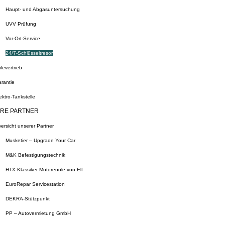
Haupt- und Abgasuntersuchung
UVV Prüfung
Vor-Ort-Service
24/7-Schlüsseltresor
ilevertrieb
rantie
ektro-Tankstelle
RE PARTNER
ersicht unserer Partner
Musketier – Upgrade Your Car
M&K Befestigungstechnik
HTX Klassiker Motorenöle von Elf
EuroRepar Servicestation
DEKRA-Stützpunkt
PP – Autovermietung GmbH