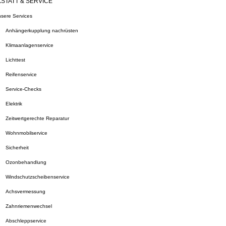
STATT & SERVICE
sere Services
Anhängerkupplung nachrüsten
Klimaanlagenservice
Lichttest
Reifenservice
Service-Checks
Elektrik
Zeitwertgerechte Reparatur
Wohnmobilservice
Sicherheit
Ozonbehandlung
Windschutzscheibenservice
Achsvermessung
Zahnriemenwechsel
Abschleppservice