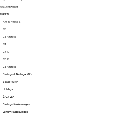
brauchtwagen
ITROËN
Ami & Rocks-E
C3
C3 Aircross
C4
C4 X
C5 X
C5 Aircross
Berlingo & Berlingo MPV
Spacetourer
Holidays
Ë-C3 Van
Berlingo Kastenwagen
Jumpy Kastenwagen