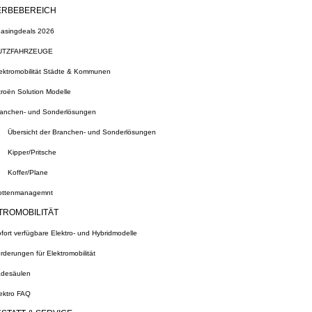
RBEBEREICH
asingdeals 2026
UTZFAHRZEUGE
ektromobilität Städte & Kommunen
troën Solution Modelle
anchen- und Sonderlösungen
Übersicht der Branchen- und Sonderlösungen
Kipper/Pritsche
Koffer/Plane
ottenmanagemnt
TROMOBILITÄT
fort verfügbare Elektro- und Hybridmodelle
rderungen für Elektromobilität
desäulen
ektro FAQ