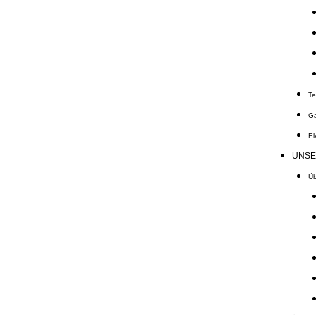
Te
Ga
El
UNSE
Üb