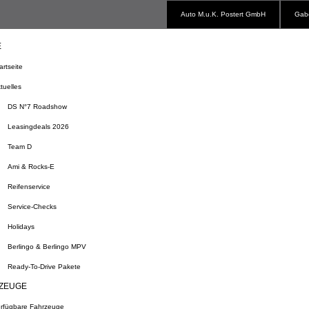
Auto M.u.K. Postert GmbH
Gabe
E
artseite
tuelles
DS N°7 Roadshow
Leasingdeals 2026
Team D
Ami & Rocks-E
Reifenservice
Service-Checks
Holidays
Berlingo & Berlingo MPV
Ready-To-Drive Pakete
ZEUGE
rfügbare Fahrzeuge