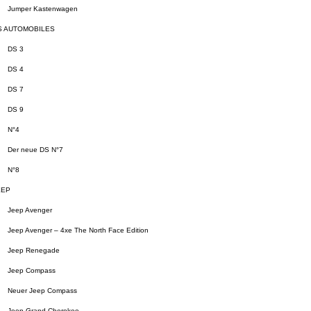
Jumper Kastenwagen
S AUTOMOBILES
DS 3
DS 4
DS 7
DS 9
N°4
Der neue DS N°7
N°8
EEP
Jeep Avenger
Jeep Avenger – 4xe The North Face Edition
Jeep Renegade
Jeep Compass
Neuer Jeep Compass
Jeep Grand Cherokee