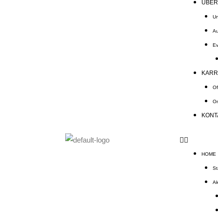
ÜBER
Un
Au
Ev
KARR
Of
On
KONT
HOME
St
Ak