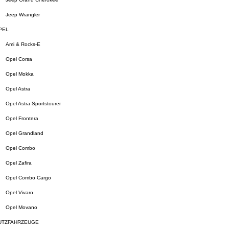
Jeep Wrangler
PEL
Ami & Rocks-E
Opel Corsa
Opel Mokka
Opel Astra
Opel Astra Sportstourer
Opel Frontera
Opel Grandland
Opel Combo
Opel Zafira
Opel Combo Cargo
Opel Vivaro
Opel Movano
UTZFAHRZEUGE