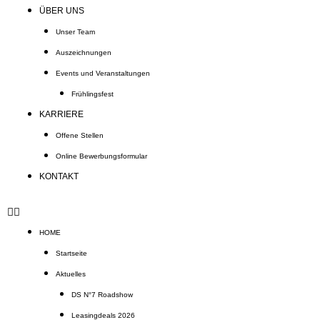
ÜBER UNS
Unser Team
Auszeichnungen
Events und Veranstaltungen
Frühlingsfest
KARRIERE
Offene Stellen
Online Bewerbungsformular
KONTAKT
HOME
Startseite
Aktuelles
DS N°7 Roadshow
Leasingdeals 2026