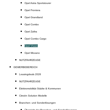
Opel Astra Sportstourer
Opel Frontera
Opel Grandland
Opel Combo
Opel Zafira
Opel Combo Cargo
Opel Vivaro
Opel Movano
NUTZFAHRZEUGE
GEWERBEBEREICH
Leasingdeals 2026
NUTZFAHRZEUGE
Elektromobilität Städte & Kommunen
Citroën Solution Modelle
Branchen- und Sonderlösungen
Übersicht der Branchen- und Sonderlösungen