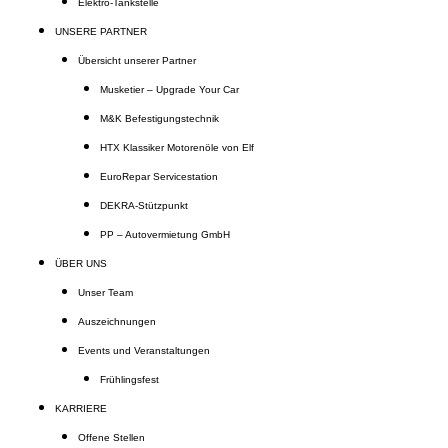
Elektro-Tankstelle
UNSERE PARTNER
Übersicht unserer Partner
Musketier – Upgrade Your Car
M&K Befestigungstechnik
HTX Klassiker Motorenöle von Elf
EuroRepar Servicestation
DEKRA-Stützpunkt
PP – Autovermietung GmbH
ÜBER UNS
Unser Team
Auszeichnungen
Events und Veranstaltungen
Frühlingsfest
KARRIERE
Offene Stellen