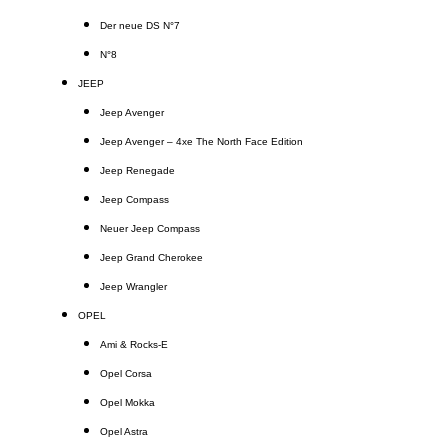
Der neue DS N°7
N°8
JEEP
Jeep Avenger
Jeep Avenger – 4xe The North Face Edition
Jeep Renegade
Jeep Compass
Neuer Jeep Compass
Jeep Grand Cherokee
Jeep Wrangler
OPEL
Ami & Rocks-E
Opel Corsa
Opel Mokka
Opel Astra