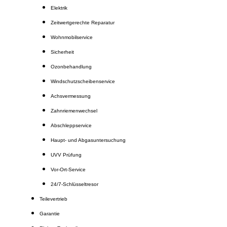
Elektrik
Zeitwertgerechte Reparatur
Wohnmobilservice
Sicherheit
Ozonbehandlung
Windschutzscheibenservice
Achsvermessung
Zahnriemenwechsel
Abschleppservice
Haupt- und Abgasuntersuchung
UVV Prüfung
Vor-Ort-Service
24/7-Schlüsseltresor
Teilevertrieb
Garantie