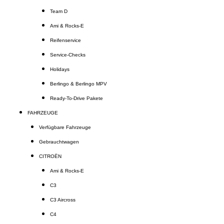
Team D
Ami & Rocks-E
Reifenservice
Service-Checks
Holidays
Berlingo & Berlingo MPV
Ready-To-Drive Pakete
FAHRZEUGE
Verfügbare Fahrzeuge
Gebrauchtwagen
CITROËN
Ami & Rocks-E
C3
C3 Aircross
C4