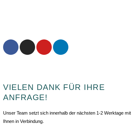
F
I
Y
L
a
n
o
i
c
s
u
n
e
t
t
k
Copyright 2021 by Auto M.u.K. Postert GmbH
b
a
u
e
o
g
b
d
VIELEN DANK FÜR IHRE
o
r
e
i
k
a
n
ANFRAGE!
m
Unser Team setzt sich innerhalb der nächsten 1-2 Werktage mit
Ihnen in Verbindung.