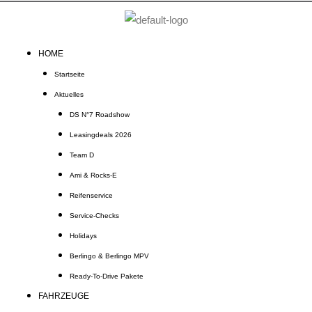
Zum
Inhalt
springen
HOME
Startseite
Aktuelles
DS N°7 Roadshow
Leasingdeals 2026
Team D
Ami & Rocks-E
Reifenservice
Service-Checks
Holidays
Berlingo & Berlingo MPV
Ready-To-Drive Pakete
FAHRZEUGE