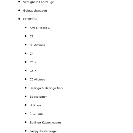
Verfügbare Fahrzeuge
Gebrauchtwagen
CITROËN
Ami & Rocks-E
C3
C3 Aircross
C4
C4 X
C5 X
C5 Aircross
Berlingo & Berlingo MPV
Spacetourer
Holidays
Ë-C3 Van
Berlingo Kastenwagen
Jumpy Kastenwagen