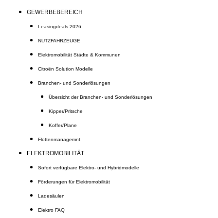
GEWERBEBEREICH
Leasingdeals 2026
NUTZFAHRZEUGE
Elektromobilität Städte & Kommunen
Citroën Solution Modelle
Branchen- und Sonderlösungen
Übersicht der Branchen- und Sonderlösungen
Kipper/Pritsche
Koffer/Plane
Flottenmanagemnt
ELEKTROMOBILITÄT
Sofort verfügbare Elektro- und Hybridmodelle
Förderungen für Elektromobilität
Ladesäulen
Elektro FAQ