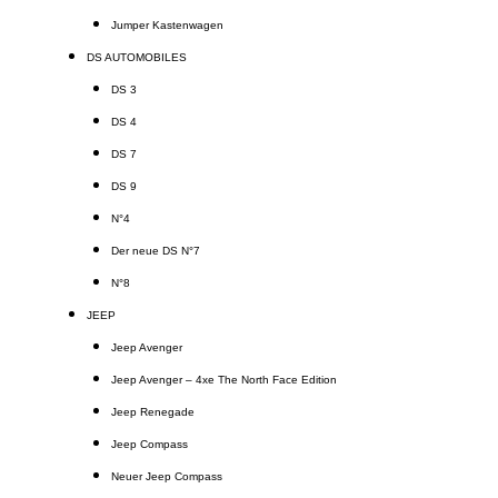
Jumper Kastenwagen
DS AUTOMOBILES
DS 3
DS 4
DS 7
DS 9
N°4
Der neue DS N°7
N°8
JEEP
Jeep Avenger
Jeep Avenger – 4xe The North Face Edition
Jeep Renegade
Jeep Compass
Neuer Jeep Compass