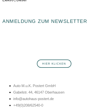
ANMELDUNG ZUM NEWSLETTER
Du willst fortlaufend über Neuigkeiten rund ums Autohaus Postert
informiert werden? Hier erfährst du mehr über unsere Produkte,
Services, Angebote und Veranstaltungen. Melde dich jetzt an!
HIER KLICKEN
Auto M.u.K. Postert GmbH
Gabelstr. 44, 46147 Oberhausen
info@autohaus-postert.de
+49(0)208/62540-0