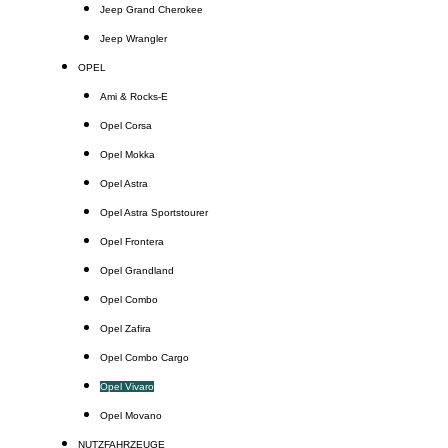
Jeep Grand Cherokee
Jeep Wrangler
OPEL
Ami & Rocks-E
Opel Corsa
Opel Mokka
Opel Astra
Opel Astra Sportstourer
Opel Frontera
Opel Grandland
Opel Combo
Opel Zafira
Opel Combo Cargo
Opel Vivaro
Opel Movano
NUTZFAHRZEUGE