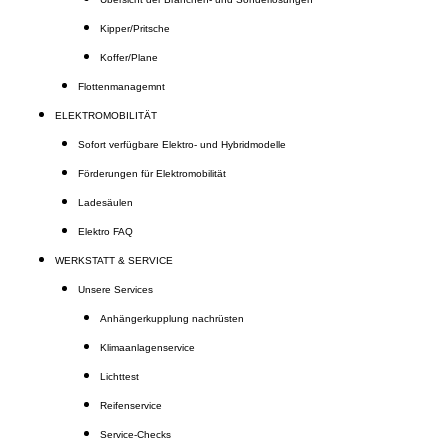
Kipper/Pritsche
Koffer/Plane
Flottenmanagemnt
ELEKTROMOBILITÄT
Sofort verfügbare Elektro- und Hybridmodelle
Förderungen für Elektromobilität
Ladesäulen
Elektro FAQ
WERKSTATT & SERVICE
Unsere Services
Anhängerkupplung nachrüsten
Klimaanlagenservice
Lichttest
Reifenservice
Service-Checks