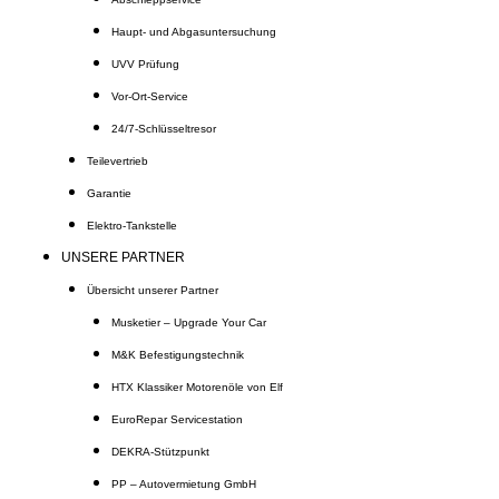
Haupt- und Abgasuntersuchung
UVV Prüfung
Vor-Ort-Service
24/7-Schlüsseltresor
Teilevertrieb
Garantie
Elektro-Tankstelle
UNSERE PARTNER
Übersicht unserer Partner
Musketier – Upgrade Your Car
M&K Befestigungstechnik
HTX Klassiker Motorenöle von Elf
EuroRepar Servicestation
DEKRA-Stützpunkt
PP – Autovermietung GmbH