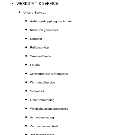
WERKSTATT & SERVICE
Unsere Services
Anhängerkupplung nachrüsten
Klimaanlagenservice
Lichttest
Reifenservice
Service-Checks
Elektrik
Zeitwertgerechte Reparatur
Wohnmobilservice
Sicherheit
Ozonbehandlung
Windschutzscheibenservice
Achsvermessung
Zahnriemenwechsel
Abschleppservice