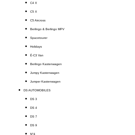
C4 X
C5 X
C5 Aircross
Berlingo & Berlingo MPV
Spacetourer
Holidays
Ë-C3 Van
Berlingo Kastenwagen
Jumpy Kastenwagen
Jumper Kastenwagen
DS AUTOMOBILES
DS 3
DS 4
DS 7
DS 9
N°4