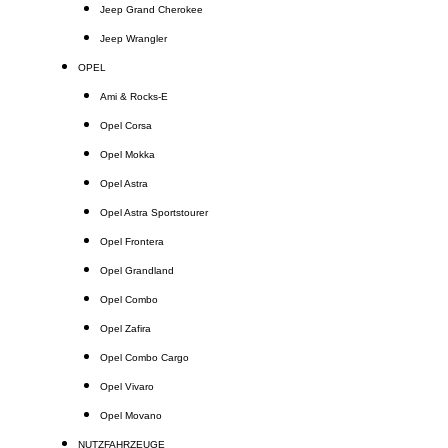
Jeep Grand Cherokee
Jeep Wrangler
OPEL
Ami & Rocks-E
Opel Corsa
Opel Mokka
Opel Astra
Opel Astra Sportstourer
Opel Frontera
Opel Grandland
Opel Combo
Opel Zafira
Opel Combo Cargo
Opel Vivaro
Opel Movano
NUTZFAHRZEUGE