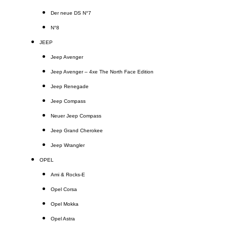
Der neue DS N°7
N°8
JEEP
Jeep Avenger
Jeep Avenger – 4xe The North Face Edition
Jeep Renegade
Jeep Compass
Neuer Jeep Compass
Jeep Grand Cherokee
Jeep Wrangler
OPEL
Ami & Rocks-E
Opel Corsa
Opel Mokka
Opel Astra