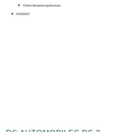
Online Bewerbungsformular
KONTAKT
DS 3
Beratungstermin vereinbaren