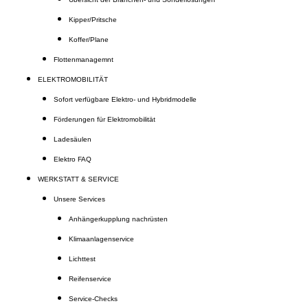
Kipper/Pritsche
Koffer/Plane
Flottenmanagemnt
ELEKTROMOBILITÄT
Sofort verfügbare Elektro- und Hybridmodelle
Förderungen für Elektromobilität
Ladesäulen
Elektro FAQ
WERKSTATT & SERVICE
Unsere Services
Anhängerkupplung nachrüsten
Klimaanlagenservice
Lichttest
Reifenservice
Service-Checks