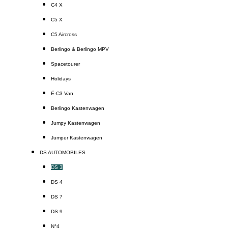
C4 X
C5 X
C5 Aircross
Berlingo & Berlingo MPV
Spacetourer
Holidays
Ë-C3 Van
Berlingo Kastenwagen
Jumpy Kastenwagen
Jumper Kastenwagen
DS AUTOMOBILES
DS 3
DS 4
DS 7
DS 9
N°4