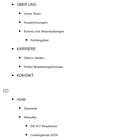
ÜBER UNS
Unser Team
Auszeichnungen
Events und Veranstaltungen
Frühlingsfest
KARRIERE
Offene Stellen
Online Bewerbungsformular
KONTAKT
HOME
Startseite
Aktuelles
DS N°7 Roadshow
Leasingdeals 2026