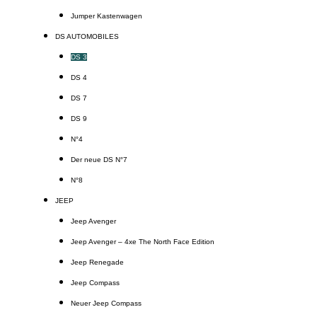
Jumper Kastenwagen
DS AUTOMOBILES
DS 3
DS 4
DS 7
DS 9
N°4
Der neue DS N°7
N°8
JEEP
Jeep Avenger
Jeep Avenger – 4xe The North Face Edition
Jeep Renegade
Jeep Compass
Neuer Jeep Compass