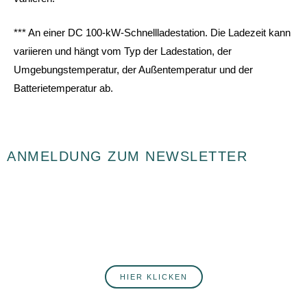
*** An einer DC 100-kW-Schnellladestation. Die Ladezeit kann
variieren und hängt vom Typ der Ladestation, der
Umgebungstemperatur, der Außentemperatur und der
Batterietemperatur ab.
ANMELDUNG ZUM NEWSLETTER
Du willst fortlaufend über Neuigkeiten rund ums Autohaus Postert
informiert werden? Hier erfährst du mehr über unsere Produkte,
Services, Angebote und Veranstaltungen. Melde dich jetzt an!
HIER KLICKEN