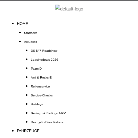
Zum
Inhalt
springen
HOME
Startseite
Aktuelles
DS N°7 Roadshow
Leasingdeals 2026
Team D
Ami & Rocks-E
Reifenservice
Service-Checks
Holidays
Berlingo & Berlingo MPV
Ready-To-Drive Pakete
FAHRZEUGE