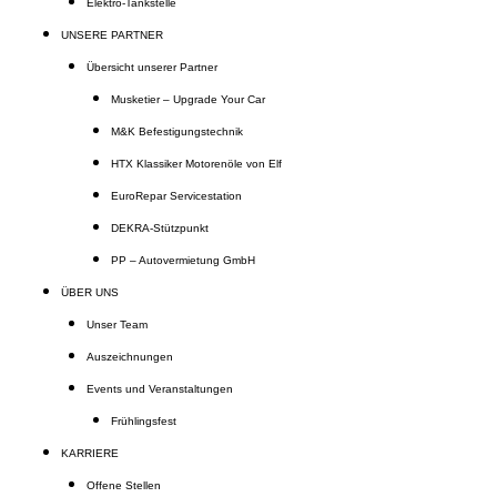
Elektro-Tankstelle
UNSERE PARTNER
Übersicht unserer Partner
Musketier – Upgrade Your Car
M&K Befestigungstechnik
HTX Klassiker Motorenöle von Elf
EuroRepar Servicestation
DEKRA-Stützpunkt
PP – Autovermietung GmbH
ÜBER UNS
Unser Team
Auszeichnungen
Events und Veranstaltungen
Frühlingsfest
KARRIERE
Offene Stellen