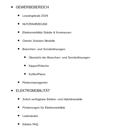
GEWERBEBEREICH
Leasingdeals 2026
NUTZFAHRZEUGE
Elektromobilität Städte & Kommunen
Citroën Solution Modelle
Branchen- und Sonderlösungen
Übersicht der Branchen- und Sonderlösungen
Kipper/Pritsche
Koffer/Plane
Flottenmanagemnt
ELEKTROMOBILITÄT
Sofort verfügbare Elektro- und Hybridmodelle
Förderungen für Elektromobilität
Ladesäulen
Elektro FAQ