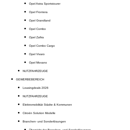
Opel Astra Sportstourer
Opel Frontera
Opel Grandland
Opel Combo
Opel Zafira
Opel Combo Cargo
Opel Vivaro
Opel Movano
NUTZFAHRZEUGE
GEWERBEBEREICH
Leasingdeals 2026
NUTZFAHRZEUGE
Elektromobilität Städte & Kommunen
Citroën Solution Modelle
Branchen- und Sonderlösungen
Übersicht der Branchen- und Sonderlösungen