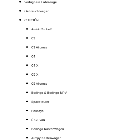
Verfügbare Fahrzeuge
Gebrauchtwagen
CITROËN
Ami & Rocks-E
C3
C3 Aircross
C4
C4 X
C5 X
C5 Aircross
Berlingo & Berlingo MPV
Spacetourer
Holidays
Ë-C3 Van
Berlingo Kastenwagen
Jumpy Kastenwagen