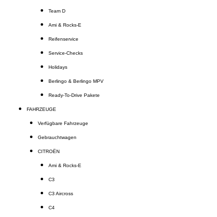
Team D
Ami & Rocks-E
Reifenservice
Service-Checks
Holidays
Berlingo & Berlingo MPV
Ready-To-Drive Pakete
FAHRZEUGE
Verfügbare Fahrzeuge
Gebrauchtwagen
CITROËN
Ami & Rocks-E
C3
C3 Aircross
C4