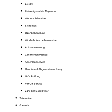
Elektrik
Zeitwertgerechte Reparatur
Wohnmobilservice
Sicherheit
Ozonbehandlung
Windschutzscheibenservice
Achsvermessung
Zahnriemenwechsel
Abschleppservice
Haupt- und Abgasuntersuchung
UVV Prüfung
Vor-Ort-Service
24/7-Schlüsseltresor
Teilevertrieb
Garantie