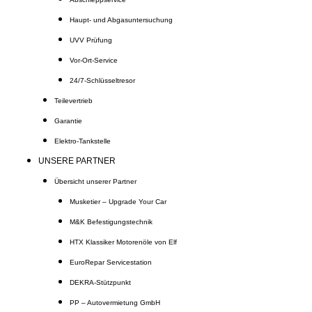
Haupt- und Abgasuntersuchung
UVV Prüfung
Vor-Ort-Service
24/7-Schlüsseltresor
Teilevertrieb
Garantie
Elektro-Tankstelle
UNSERE PARTNER
Übersicht unserer Partner
Musketier – Upgrade Your Car
M&K Befestigungstechnik
HTX Klassiker Motorenöle von Elf
EuroRepar Servicestation
DEKRA-Stützpunkt
PP – Autovermietung GmbH