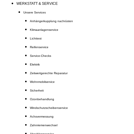
WERKSTATT & SERVICE
Unsere Services
Anhängerkupplung nachrüsten
Klimaanlagenservice
Lichttest
Reifenservice
Service-Checks
Elektrik
Zeitwertgerechte Reparatur
Wohnmobilservice
Sicherheit
Ozonbehandlung
Windschutzscheibenservice
Achsvermessung
Zahnriemenwechsel
Abschleppservice