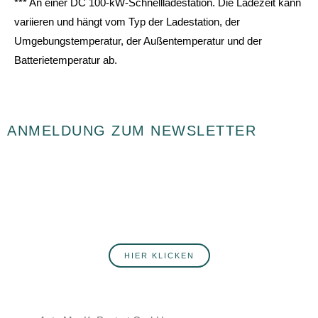
*** An einer DC 100-kW-Schnellladestation. Die Ladezeit kann
variieren und hängt vom Typ der Ladestation, der
Umgebungstemperatur, der Außentemperatur und der
Batterietemperatur ab.
ANMELDUNG ZUM NEWSLETTER
Du willst fortlaufend über Neuigkeiten rund ums Autohaus Postert
informiert werden? Hier erfährst du mehr über unsere Produkte,
Services, Angebote und Veranstaltungen. Melde dich jetzt an!
HIER KLICKEN