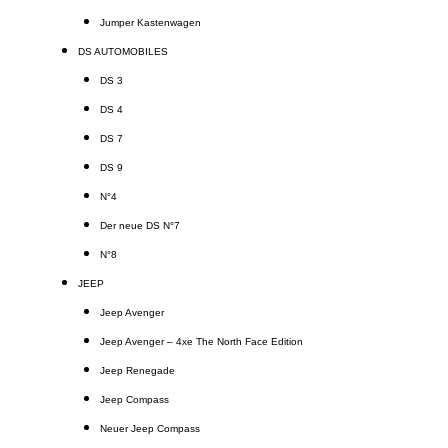
Jumper Kastenwagen
DS AUTOMOBILES
DS 3
DS 4
DS 7
DS 9
N°4
Der neue DS N°7
N°8
JEEP
Jeep Avenger
Jeep Avenger – 4xe The North Face Edition
Jeep Renegade
Jeep Compass
Neuer Jeep Compass