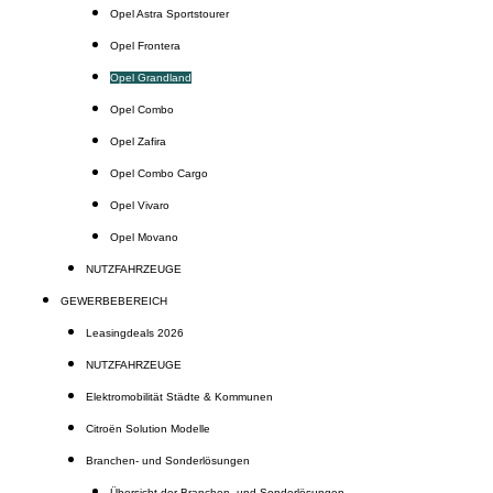
Opel Astra Sportstourer
Opel Frontera
Opel Grandland
Opel Combo
Opel Zafira
Opel Combo Cargo
Opel Vivaro
Opel Movano
NUTZFAHRZEUGE
GEWERBEBEREICH
Leasingdeals 2026
NUTZFAHRZEUGE
Elektromobilität Städte & Kommunen
Citroën Solution Modelle
Branchen- und Sonderlösungen
Übersicht der Branchen- und Sonderlösungen