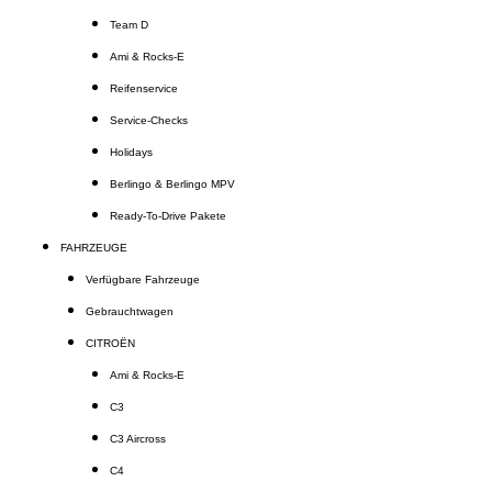
Team D
Ami & Rocks-E
Reifenservice
Service-Checks
Holidays
Berlingo & Berlingo MPV
Ready-To-Drive Pakete
FAHRZEUGE
Verfügbare Fahrzeuge
Gebrauchtwagen
CITROËN
Ami & Rocks-E
C3
C3 Aircross
C4