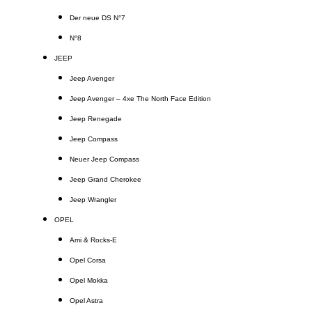
Der neue DS N°7
N°8
JEEP
Jeep Avenger
Jeep Avenger – 4xe The North Face Edition
Jeep Renegade
Jeep Compass
Neuer Jeep Compass
Jeep Grand Cherokee
Jeep Wrangler
OPEL
Ami & Rocks-E
Opel Corsa
Opel Mokka
Opel Astra