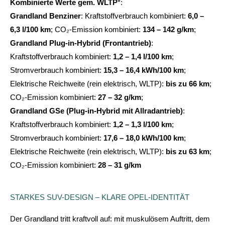
Kombinierte Werte gem. WLTP
*:
Grandland Benziner
: Kraftstoffverbrauch kombiniert:
6,0 –
6,3 l/100 km
; CO₂-Emission kombiniert:
134 – 142 g/km
;
Grandland Plug-in-Hybrid (Frontantrieb)
:
Kraftstoffverbrauch kombiniert:
1,2 – 1,4 l/100 km
;
Stromverbrauch kombiniert:
15,3 – 16,4 kWh/100 km
;
Elektrische Reichweite (rein elektrisch, WLTP):
bis zu 66 km
;
CO₂-Emission kombiniert:
27 – 32 g/km
;
Grandland GSe (Plug-in-Hybrid mit Allradantrieb)
:
Kraftstoffverbrauch kombiniert:
1,2 – 1,3 l/100 km
;
Stromverbrauch kombiniert:
17,6 – 18,0 kWh/100 km
;
Elektrische Reichweite (rein elektrisch, WLTP):
bis zu 63 km
;
CO₂-Emission kombiniert:
28 – 31 g/km
STARKES SUV-DESIGN – KLARE OPEL-IDENTITÄT
Der Grandland tritt kraftvoll auf: mit muskulösem Auftritt, dem