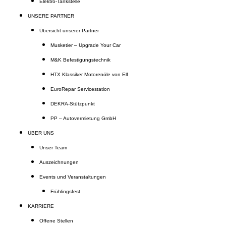
Elektro-Tankstelle
UNSERE PARTNER
Übersicht unserer Partner
Musketier – Upgrade Your Car
M&K Befestigungstechnik
HTX Klassiker Motorenöle von Elf
EuroRepar Servicestation
DEKRA-Stützpunkt
PP – Autovermietung GmbH
ÜBER UNS
Unser Team
Auszeichnungen
Events und Veranstaltungen
Frühlingsfest
KARRIERE
Offene Stellen