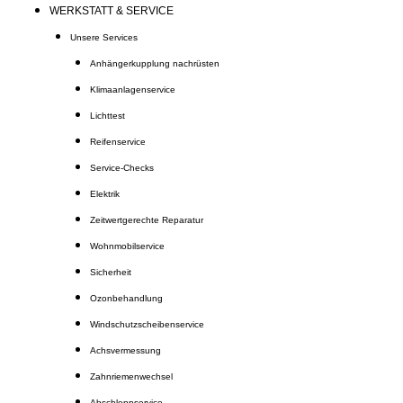
WERKSTATT & SERVICE
Unsere Services
Anhängerkupplung nachrüsten
Klimaanlagenservice
Lichttest
Reifenservice
Service-Checks
Elektrik
Zeitwertgerechte Reparatur
Wohnmobilservice
Sicherheit
Ozonbehandlung
Windschutzscheibenservice
Achsvermessung
Zahnriemenwechsel
Abschleppservice