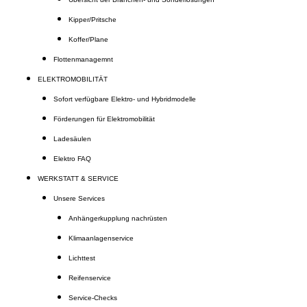
Kipper/Pritsche
Koffer/Plane
Flottenmanagemnt
ELEKTROMOBILITÄT
Sofort verfügbare Elektro- und Hybridmodelle
Förderungen für Elektromobilität
Ladesäulen
Elektro FAQ
WERKSTATT & SERVICE
Unsere Services
Anhängerkupplung nachrüsten
Klimaanlagenservice
Lichttest
Reifenservice
Service-Checks