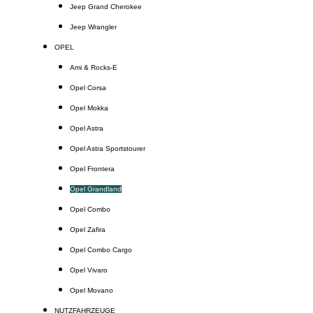
Jeep Grand Cherokee
Jeep Wrangler
OPEL
Ami & Rocks-E
Opel Corsa
Opel Mokka
Opel Astra
Opel Astra Sportstourer
Opel Frontera
Opel Grandland
Opel Combo
Opel Zafira
Opel Combo Cargo
Opel Vivaro
Opel Movano
NUTZFAHRZEUGE