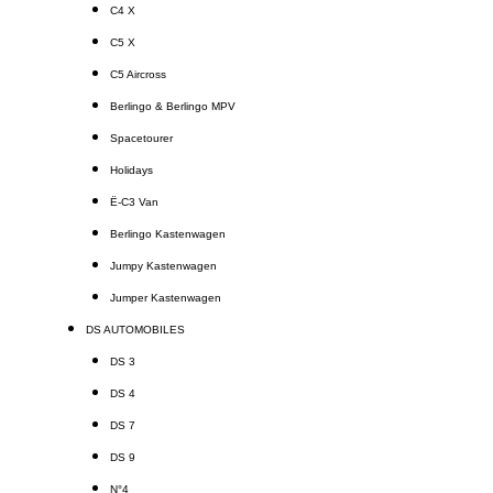
C4 X
C5 X
C5 Aircross
Berlingo & Berlingo MPV
Spacetourer
Holidays
Ë-C3 Van
Berlingo Kastenwagen
Jumpy Kastenwagen
Jumper Kastenwagen
DS AUTOMOBILES
DS 3
DS 4
DS 7
DS 9
N°4