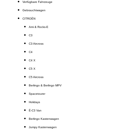
Verfügbare Fahrzeuge
Gebrauchtwagen
CITROËN
Ami & Rocks-E
C3
C3 Aircross
C4
C4 X
C5 X
C5 Aircross
Berlingo & Berlingo MPV
Spacetourer
Holidays
Ë-C3 Van
Berlingo Kastenwagen
Jumpy Kastenwagen