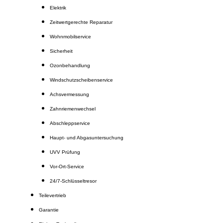
Elektrik
Zeitwertgerechte Reparatur
Wohnmobilservice
Sicherheit
Ozonbehandlung
Windschutzscheibenservice
Achsvermessung
Zahnriemenwechsel
Abschleppservice
Haupt- und Abgasuntersuchung
UVV Prüfung
Vor-Ort-Service
24/7-Schlüsseltresor
Teilevertrieb
Garantie