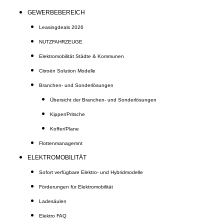
GEWERBEBEREICH
Leasingdeals 2026
NUTZFAHRZEUGE
Elektromobilität Städte & Kommunen
Citroën Solution Modelle
Branchen- und Sonderlösungen
Übersicht der Branchen- und Sonderlösungen
Kipper/Pritsche
Koffer/Plane
Flottenmanagemnt
ELEKTROMOBILITÄT
Sofort verfügbare Elektro- und Hybridmodelle
Förderungen für Elektromobilität
Ladesäulen
Elektro FAQ