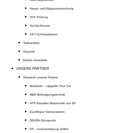
Haupt- und Abgasuntersuchung
UVV Prüfung
Vor-Ort-Service
24/7-Schlüsseltresor
Teilevertrieb
Garantie
Elektro-Tankstelle
UNSERE PARTNER
Übersicht unserer Partner
Musketier – Upgrade Your Car
M&K Befestigungstechnik
HTX Klassiker Motorenöle von Elf
EuroRepar Servicestation
DEKRA-Stützpunkt
PP – Autovermietung GmbH