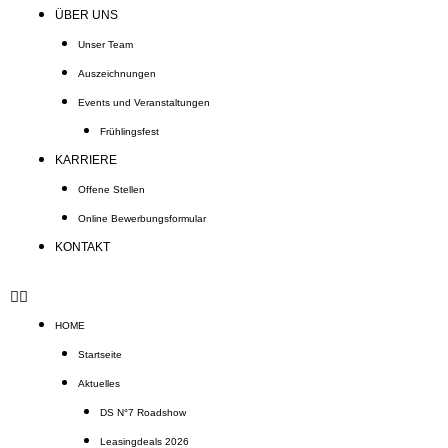
ÜBER UNS
Unser Team
Auszeichnungen
Events und Veranstaltungen
Frühlingsfest
KARRIERE
Offene Stellen
Online Bewerbungsformular
KONTAKT
HOME
Startseite
Aktuelles
DS N°7 Roadshow
Leasingdeals 2026