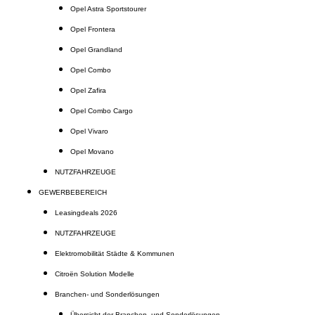
Opel Astra Sportstourer
Opel Frontera
Opel Grandland
Opel Combo
Opel Zafira
Opel Combo Cargo
Opel Vivaro
Opel Movano
NUTZFAHRZEUGE
GEWERBEBEREICH
Leasingdeals 2026
NUTZFAHRZEUGE
Elektromobilität Städte & Kommunen
Citroën Solution Modelle
Branchen- und Sonderlösungen
Übersicht der Branchen- und Sonderlösungen