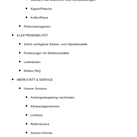
Kipper/Pritsche
Koffer/Plane
Flottenmanagemnt
ELEKTROMOBILITÄT
Sofort verfügbare Elektro- und Hybridmodelle
Förderungen für Elektromobilität
Ladesäulen
Elektro FAQ
WERKSTATT & SERVICE
Unsere Services
Anhängerkupplung nachrüsten
Klimaanlagenservice
Lichttest
Reifenservice
Service-Checks