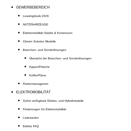
GEWERBEBEREICH
Leasingdeals 2026
NUTZFAHRZEUGE
Elektromobilität Städte & Kommunen
Citroën Solution Modelle
Branchen- und Sonderlösungen
Übersicht der Branchen- und Sonderlösungen
Kipper/Pritsche
Koffer/Plane
Flottenmanagemnt
ELEKTROMOBILITÄT
Sofort verfügbare Elektro- und Hybridmodelle
Förderungen für Elektromobilität
Ladesäulen
Elektro FAQ