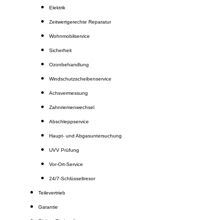
Elektrik
Zeitwertgerechte Reparatur
Wohnmobilservice
Sicherheit
Ozonbehandlung
Windschutzscheibenservice
Achsvermessung
Zahnriemenwechsel
Abschleppservice
Haupt- und Abgasuntersuchung
UVV Prüfung
Vor-Ort-Service
24/7-Schlüsseltresor
Teilevertrieb
Garantie