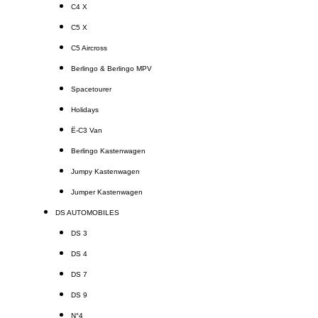
C4 X
C5 X
C5 Aircross
Berlingo & Berlingo MPV
Spacetourer
Holidays
Ë-C3 Van
Berlingo Kastenwagen
Jumpy Kastenwagen
Jumper Kastenwagen
DS AUTOMOBILES
DS 3
DS 4
DS 7
DS 9
N°4