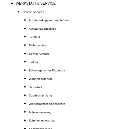
WERKSTATT & SERVICE
Unsere Services
Anhängerkupplung nachrüsten
Klimaanlagenservice
Lichttest
Reifenservice
Service-Checks
Elektrik
Zeitwertgerechte Reparatur
Wohnmobilservice
Sicherheit
Ozonbehandlung
Windschutzscheibenservice
Achsvermessung
Zahnriemenwechsel
Abschleppservice