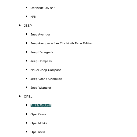
Der neue DS N°7
N°8
JEEP
Jeep Avenger
Jeep Avenger – 4xe The North Face Edition
Jeep Renegade
Jeep Compass
Neuer Jeep Compass
Jeep Grand Cherokee
Jeep Wrangler
OPEL
Ami & Rocks-E
Opel Corsa
Opel Mokka
Opel Astra