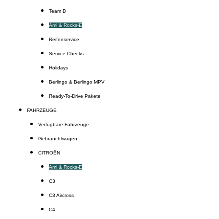
Team D
Ami & Rocks-E
Reifenservice
Service-Checks
Holidays
Berlingo & Berlingo MPV
Ready-To-Drive Pakete
FAHRZEUGE
Verfügbare Fahrzeuge
Gebrauchtwagen
CITROËN
Ami & Rocks-E
C3
C3 Aircross
C4