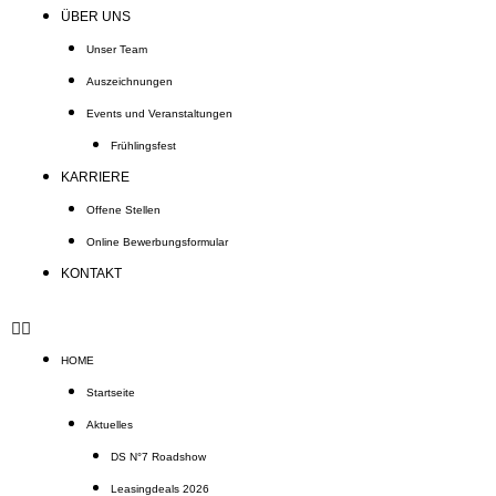
ÜBER UNS
Unser Team
Auszeichnungen
Events und Veranstaltungen
Frühlingsfest
KARRIERE
Offene Stellen
Online Bewerbungsformular
KONTAKT
HOME
Startseite
Aktuelles
DS N°7 Roadshow
Leasingdeals 2026