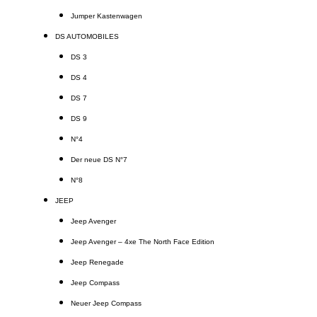
Jumper Kastenwagen
DS AUTOMOBILES
DS 3
DS 4
DS 7
DS 9
N°4
Der neue DS N°7
N°8
JEEP
Jeep Avenger
Jeep Avenger – 4xe The North Face Edition
Jeep Renegade
Jeep Compass
Neuer Jeep Compass