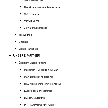
Haupt- und Abgasuntersuchung
UVV Prüfung
Vor-Ort-Service
24/7-Schlüsseltresor
Teilevertrieb
Garantie
Elektro-Tankstelle
UNSERE PARTNER
Übersicht unserer Partner
Musketier – Upgrade Your Car
M&K Befestigungstechnik
HTX Klassiker Motorenöle von Elf
EuroRepar Servicestation
DEKRA-Stützpunkt
PP – Autovermietung GmbH