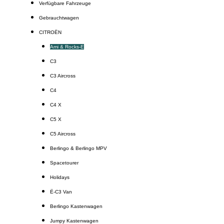
Verfügbare Fahrzeuge
Gebrauchtwagen
CITROËN
Ami & Rocks-E
C3
C3 Aircross
C4
C4 X
C5 X
C5 Aircross
Berlingo & Berlingo MPV
Spacetourer
Holidays
Ë-C3 Van
Berlingo Kastenwagen
Jumpy Kastenwagen