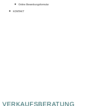
Online Bewerbungsformular
KONTAKT
CITROËN AMI & OPEL
ROCKS E
Beratungstermin vereinbaren
VERKAUFSBERATUNG