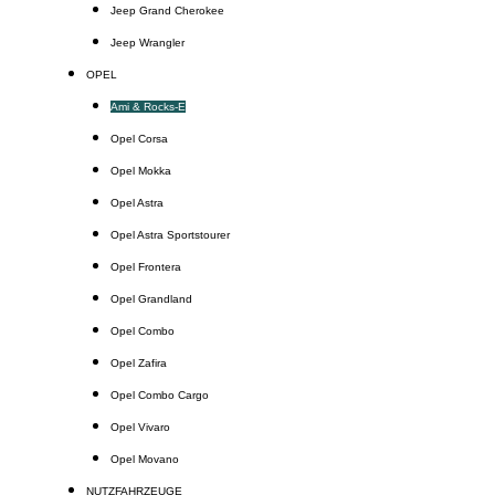
Jeep Grand Cherokee
Jeep Wrangler
OPEL
Ami & Rocks-E
Opel Corsa
Opel Mokka
Opel Astra
Opel Astra Sportstourer
Opel Frontera
Opel Grandland
Opel Combo
Opel Zafira
Opel Combo Cargo
Opel Vivaro
Opel Movano
NUTZFAHRZEUGE