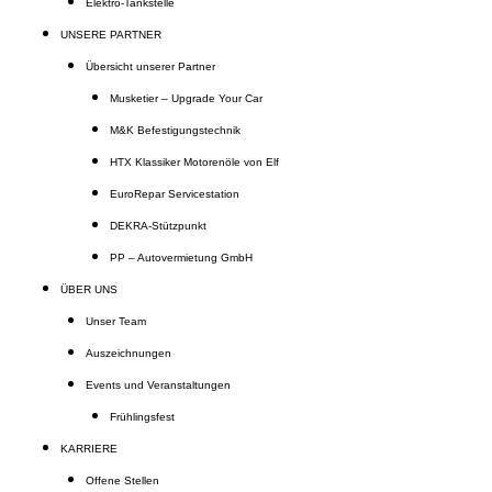
Elektro-Tankstelle
UNSERE PARTNER
Übersicht unserer Partner
Musketier – Upgrade Your Car
M&K Befestigungstechnik
HTX Klassiker Motorenöle von Elf
EuroRepar Servicestation
DEKRA-Stützpunkt
PP – Autovermietung GmbH
ÜBER UNS
Unser Team
Auszeichnungen
Events und Veranstaltungen
Frühlingsfest
KARRIERE
Offene Stellen