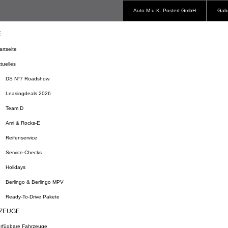
Auto M.u.K. Postert GmbH
Gabe
E
artseite
tuelles
DS N°7 Roadshow
Leasingdeals 2026
Team D
Ami & Rocks-E
Reifenservice
Service-Checks
Holidays
Berlingo & Berlingo MPV
Ready-To-Drive Pakete
ZEUGE
rfügbare Fahrzeuge