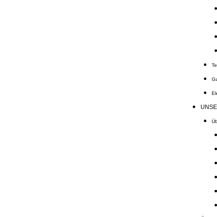
Te
Ga
El
UNSE
Üb