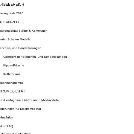
RBEBEREICH
asingdeals 2026
UTZFAHRZEUGE
ektromobilität Städte & Kommunen
troën Solution Modelle
anchen- und Sonderlösungen
Übersicht der Branchen- und Sonderlösungen
Kipper/Pritsche
Koffer/Plane
ottenmanagemnt
TROMOBILITÄT
fort verfügbare Elektro- und Hybridmodelle
rderungen für Elektromobilität
desäulen
ektro FAQ