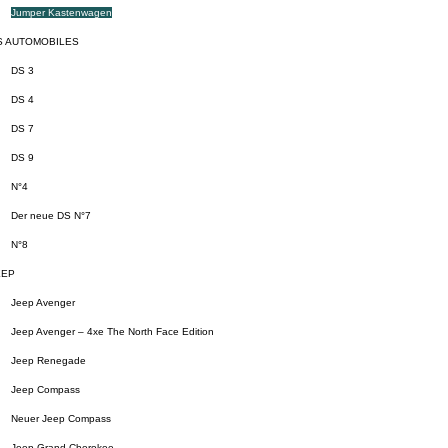
Jumper Kastenwagen
S AUTOMOBILES
DS 3
DS 4
DS 7
DS 9
N°4
Der neue DS N°7
N°8
EEP
Jeep Avenger
Jeep Avenger – 4xe The North Face Edition
Jeep Renegade
Jeep Compass
Neuer Jeep Compass
Jeep Grand Cherokee