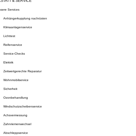
STATT & SERVICE
sere Services
Anhängerkupplung nachrüsten
Klimaanlagenservice
Lichttest
Reifenservice
Service-Checks
Elektrik
Zeitwertgerechte Reparatur
Wohnmobilservice
Sicherheit
Ozonbehandlung
Windschutzscheibenservice
Achsvermessung
Zahnriemenwechsel
Abschleppservice