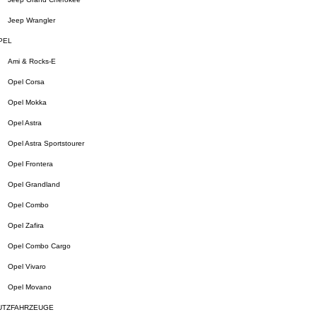
Jeep Wrangler
PEL
Ami & Rocks-E
Opel Corsa
Opel Mokka
Opel Astra
Opel Astra Sportstourer
Opel Frontera
Opel Grandland
Opel Combo
Opel Zafira
Opel Combo Cargo
Opel Vivaro
Opel Movano
UTZFAHRZEUGE