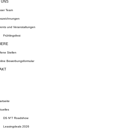
 UNS
ser Team
szeichnungen
ents und Veranstaltungen
Frühlingsfest
IERE
fene Stellen
line Bewerbungsformular
AKT
artseite
tuelles
DS N°7 Roadshow
Leasingdeals 2026