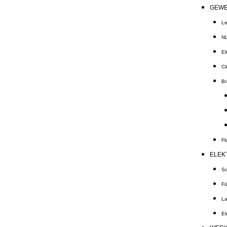
GEWE
Le
N
El
Ci
Br
Fl
ELEK
So
Fö
La
El