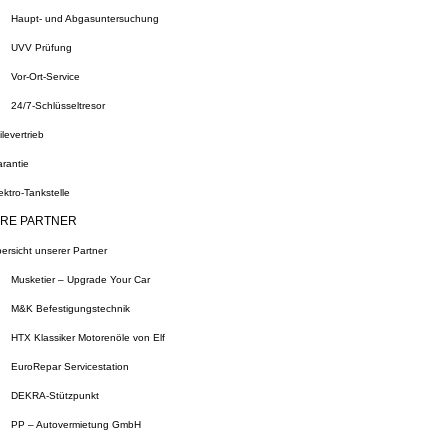
Haupt- und Abgasuntersuchung
UVV Prüfung
Vor-Ort-Service
24/7-Schlüsseltresor
ilevertrieb
rantie
ektro-Tankstelle
RE PARTNER
ersicht unserer Partner
Musketier – Upgrade Your Car
M&K Befestigungstechnik
HTX Klassiker Motorenöle von Elf
EuroRepar Servicestation
DEKRA-Stützpunkt
PP – Autovermietung GmbH