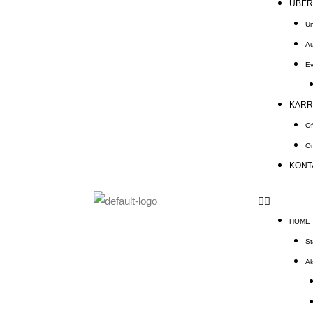
ÜBER
Un
Au
Ev
KARR
Of
On
KONT
HOME
St
Ak