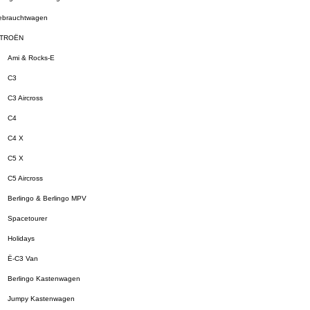
brauchtwagen
ITROËN
Ami & Rocks-E
C3
C3 Aircross
C4
C4 X
C5 X
C5 Aircross
Berlingo & Berlingo MPV
Spacetourer
Holidays
Ë-C3 Van
Berlingo Kastenwagen
Jumpy Kastenwagen