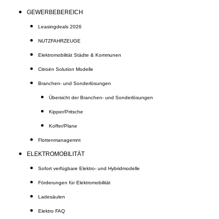
GEWERBEBEREICH
Leasingdeals 2026
NUTZFAHRZEUGE
Elektromobilität Städte & Kommunen
Citroën Solution Modelle
Branchen- und Sonderlösungen
Übersicht der Branchen- und Sonderlösungen
Kipper/Pritsche
Koffer/Plane
Flottenmanagemnt
ELEKTROMOBILITÄT
Sofort verfügbare Elektro- und Hybridmodelle
Förderungen für Elektromobilität
Ladesäulen
Elektro FAQ