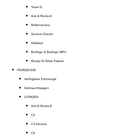
Team D
Ami & Rocks-E
Reifenservice
Service-Checks
Holidays
Berlingo & Berlingo MPV
Ready-To-Drive Pakete
FAHRZEUGE
Verfügbare Fahrzeuge
Gebrauchtwagen
CITROËN
Ami & Rocks-E
C3
C3 Aircross
C4