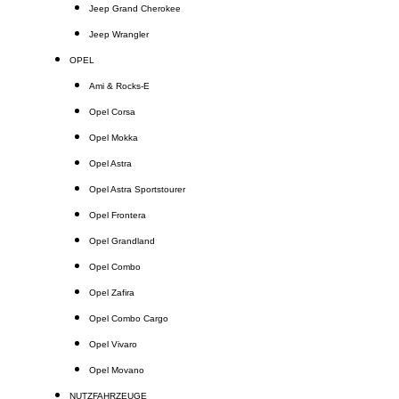
Jeep Grand Cherokee
Jeep Wrangler
OPEL
Ami & Rocks-E
Opel Corsa
Opel Mokka
Opel Astra
Opel Astra Sportstourer
Opel Frontera
Opel Grandland
Opel Combo
Opel Zafira
Opel Combo Cargo
Opel Vivaro
Opel Movano
NUTZFAHRZEUGE