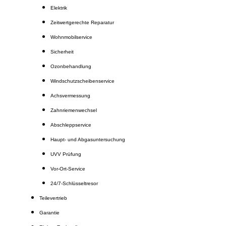
Elektrik
Zeitwertgerechte Reparatur
Wohnmobilservice
Sicherheit
Ozonbehandlung
Windschutzscheibenservice
Achsvermessung
Zahnriemenwechsel
Abschleppservice
Haupt- und Abgasuntersuchung
UVV Prüfung
Vor-Ort-Service
24/7-Schlüsseltresor
Teilevertrieb
Garantie