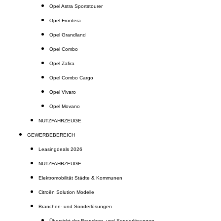
Opel Astra Sportstourer
Opel Frontera
Opel Grandland
Opel Combo
Opel Zafira
Opel Combo Cargo
Opel Vivaro
Opel Movano
NUTZFAHRZEUGE
GEWERBEBEREICH
Leasingdeals 2026
NUTZFAHRZEUGE
Elektromobilität Städte & Kommunen
Citroën Solution Modelle
Branchen- und Sonderlösungen
Übersicht der Branchen- und Sonderlösungen