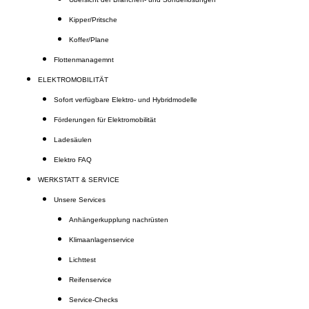
Kipper/Pritsche
Koffer/Plane
Flottenmanagemnt
ELEKTROMOBILITÄT
Sofort verfügbare Elektro- und Hybridmodelle
Förderungen für Elektromobilität
Ladesäulen
Elektro FAQ
WERKSTATT & SERVICE
Unsere Services
Anhängerkupplung nachrüsten
Klimaanlagenservice
Lichttest
Reifenservice
Service-Checks