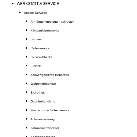
WERKSTATT & SERVICE
Unsere Services
Anhängerkupplung nachrüsten
Klimaanlagenservice
Lichttest
Reifenservice
Service-Checks
Elektrik
Zeitwertgerechte Reparatur
Wohnmobilservice
Sicherheit
Ozonbehandlung
Windschutzscheibenservice
Achsvermessung
Zahnriemenwechsel
Abschleppservice