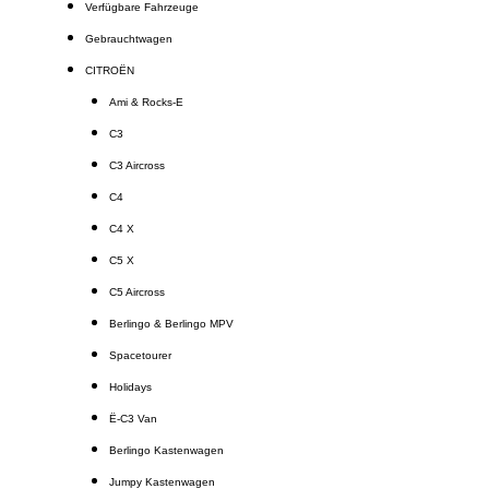
Verfügbare Fahrzeuge
Gebrauchtwagen
CITROËN
Ami & Rocks-E
C3
C3 Aircross
C4
C4 X
C5 X
C5 Aircross
Berlingo & Berlingo MPV
Spacetourer
Holidays
Ë-C3 Van
Berlingo Kastenwagen
Jumpy Kastenwagen