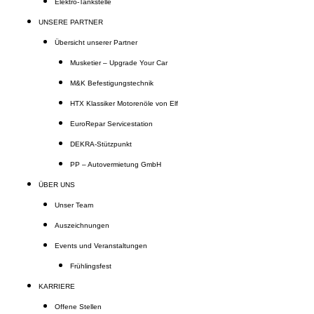
Elektro-Tankstelle
UNSERE PARTNER
Übersicht unserer Partner
Musketier – Upgrade Your Car
M&K Befestigungstechnik
HTX Klassiker Motorenöle von Elf
EuroRepar Servicestation
DEKRA-Stützpunkt
PP – Autovermietung GmbH
ÜBER UNS
Unser Team
Auszeichnungen
Events und Veranstaltungen
Frühlingsfest
KARRIERE
Offene Stellen