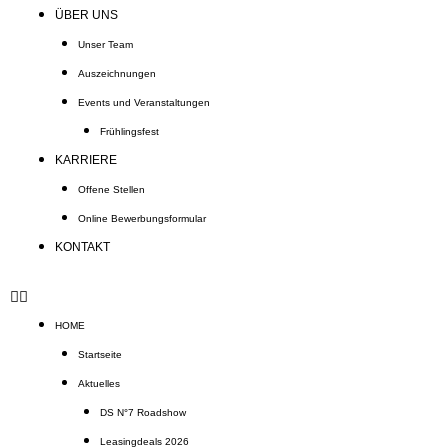
ÜBER UNS
Unser Team
Auszeichnungen
Events und Veranstaltungen
Frühlingsfest
KARRIERE
Offene Stellen
Online Bewerbungsformular
KONTAKT
HOME
Startseite
Aktuelles
DS N°7 Roadshow
Leasingdeals 2026