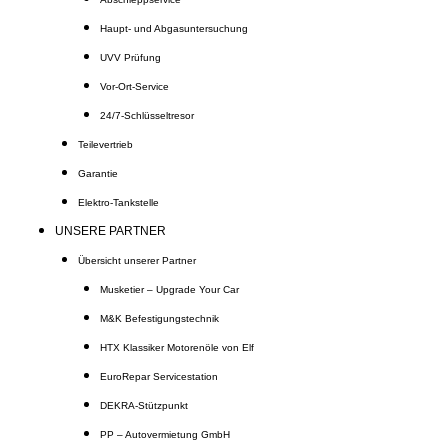
Haupt- und Abgasuntersuchung
UVV Prüfung
Vor-Ort-Service
24/7-Schlüsseltresor
Teilevertrieb
Garantie
Elektro-Tankstelle
UNSERE PARTNER
Übersicht unserer Partner
Musketier – Upgrade Your Car
M&K Befestigungstechnik
HTX Klassiker Motorenöle von Elf
EuroRepar Servicestation
DEKRA-Stützpunkt
PP – Autovermietung GmbH