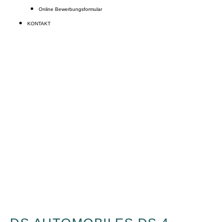
Online Bewerbungsformular
KONTAKT
DS 4
Beratungstermin vereinbaren