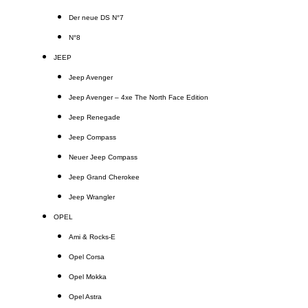
Der neue DS N°7
N°8
JEEP
Jeep Avenger
Jeep Avenger – 4xe The North Face Edition
Jeep Renegade
Jeep Compass
Neuer Jeep Compass
Jeep Grand Cherokee
Jeep Wrangler
OPEL
Ami & Rocks-E
Opel Corsa
Opel Mokka
Opel Astra