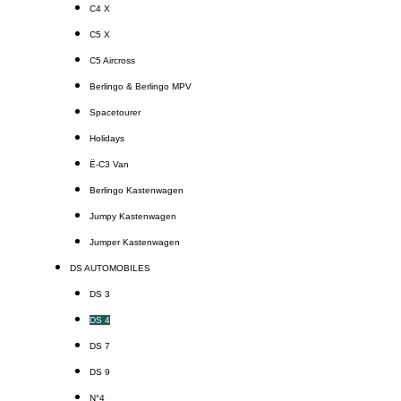
C4 X
C5 X
C5 Aircross
Berlingo & Berlingo MPV
Spacetourer
Holidays
Ë-C3 Van
Berlingo Kastenwagen
Jumpy Kastenwagen
Jumper Kastenwagen
DS AUTOMOBILES
DS 3
DS 4
DS 7
DS 9
N°4