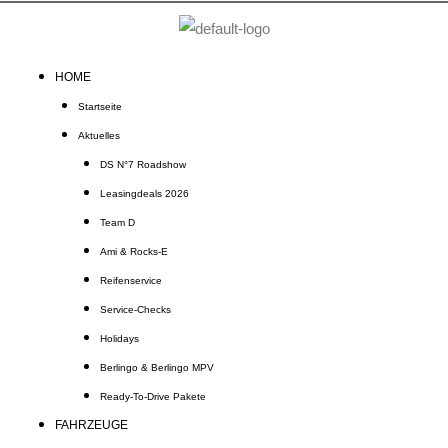
Zum
Inhalt
springen
HOME
Startseite
Aktuelles
DS N°7 Roadshow
Leasingdeals 2026
Team D
Ami & Rocks-E
Reifenservice
Service-Checks
Holidays
Berlingo & Berlingo MPV
Ready-To-Drive Pakete
FAHRZEUGE