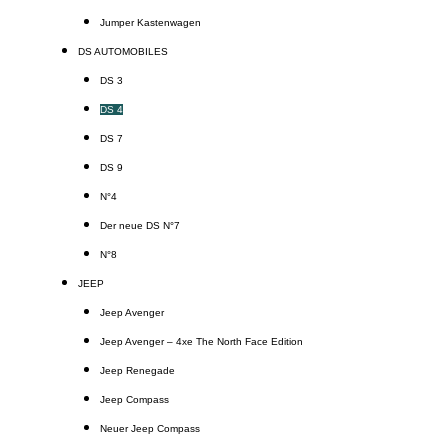
Jumper Kastenwagen
DS AUTOMOBILES
DS 3
DS 4
DS 7
DS 9
N°4
Der neue DS N°7
N°8
JEEP
Jeep Avenger
Jeep Avenger – 4xe The North Face Edition
Jeep Renegade
Jeep Compass
Neuer Jeep Compass