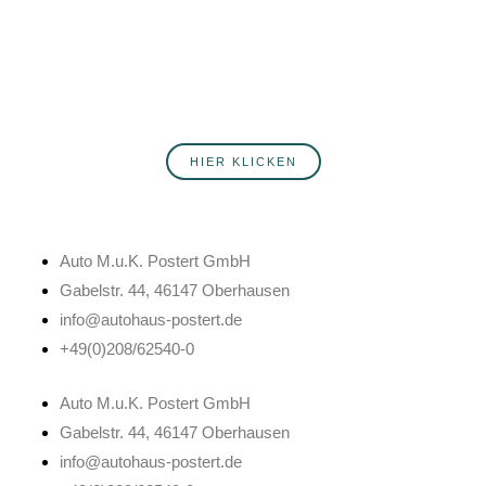
Du willst fortlaufend über Neuigkeiten rund ums Autohaus Postert
informiert werden? Hier erfährst du mehr über unsere Produkte,
Services, Angebote und Veranstaltungen. Melde dich jetzt an!
HIER KLICKEN
Auto M.u.K. Postert GmbH
Gabelstr. 44, 46147 Oberhausen
info@autohaus-postert.de
+49(0)208/62540-0
Auto M.u.K. Postert GmbH
Gabelstr. 44, 46147 Oberhausen
info@autohaus-postert.de