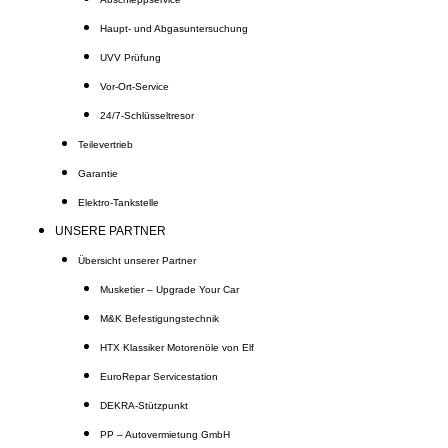
Haupt- und Abgasuntersuchung
UVV Prüfung
Vor-Ort-Service
24/7-Schlüsseltresor
Teilevertrieb
Garantie
Elektro-Tankstelle
UNSERE PARTNER
Übersicht unserer Partner
Musketier – Upgrade Your Car
M&K Befestigungstechnik
HTX Klassiker Motorenöle von Elf
EuroRepar Servicestation
DEKRA-Stützpunkt
PP – Autovermietung GmbH