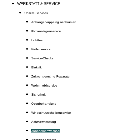
WERKSTATT & SERVICE
Unsere Services
Anhängerkupplung nachrüsten
Klimaanlagenservice
Lichttest
Reifenservice
Service-Checks
Elektrik
Zeitwertgerechte Reparatur
Wohnmobilservice
Sicherheit
Ozonbehandlung
Windschutzscheibenservice
Achsvermessung
Zahnriemenwechsel
Abschleppservice