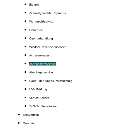
Elektrik
Zeitwertgerechte Reparatur
Wohnmobilservice
Sicherheit
Ozonbehandlung
Windschutzscheibenservice
Achsvermessung
Zahnriemenwechsel
Abschleppservice
Haupt- und Abgasuntersuchung
UVV Prüfung
Vor-Ort-Service
24/7-Schlüsseltresor
Teilevertrieb
Garantie