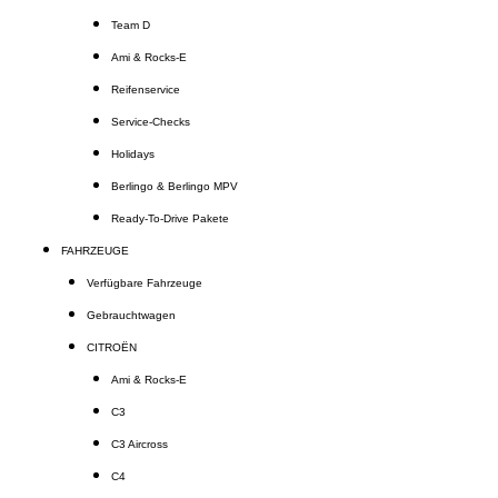
Team D
Ami & Rocks-E
Reifenservice
Service-Checks
Holidays
Berlingo & Berlingo MPV
Ready-To-Drive Pakete
FAHRZEUGE
Verfügbare Fahrzeuge
Gebrauchtwagen
CITROËN
Ami & Rocks-E
C3
C3 Aircross
C4