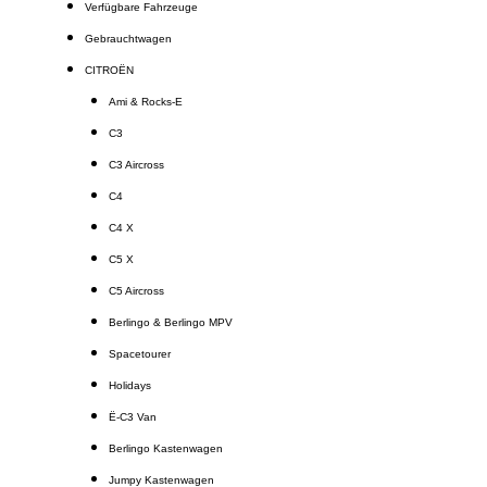
Verfügbare Fahrzeuge
Gebrauchtwagen
CITROËN
Ami & Rocks-E
C3
C3 Aircross
C4
C4 X
C5 X
C5 Aircross
Berlingo & Berlingo MPV
Spacetourer
Holidays
Ë-C3 Van
Berlingo Kastenwagen
Jumpy Kastenwagen