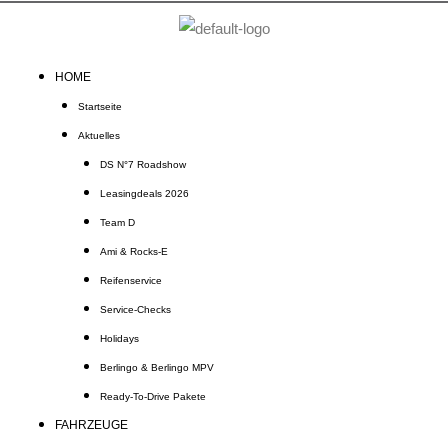
Zum
Inhalt
springen
HOME
Startseite
Aktuelles
DS N°7 Roadshow
Leasingdeals 2026
Team D
Ami & Rocks-E
Reifenservice
Service-Checks
Holidays
Berlingo & Berlingo MPV
Ready-To-Drive Pakete
FAHRZEUGE