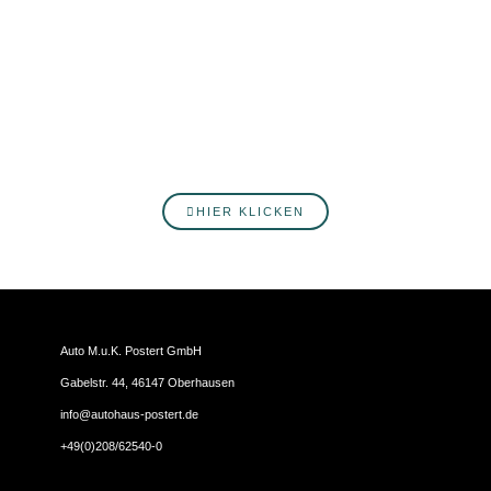
Du willst fortlaufend über Neuigkeiten rund ums Autohaus
Postert informiert werden? Hier erfährst du mehr über
unsere Produkte, Services, Angebote und Veranstaltungen.
Melde dich jetzt an!
HIER KLICKEN
Auto M.u.K. Postert GmbH
Gabelstr. 44, 46147 Oberhausen
info@autohaus-postert.de
+49(0)208/62540-0