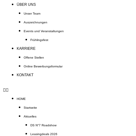
ÜBER UNS
Unser Team
Auszeichnungen
Events und Veranstaltungen
Frühlingsfest
KARRIERE
Offene Stellen
Online Bewerbungsformular
KONTAKT
HOME
Startseite
Aktuelles
DS N°7 Roadshow
Leasingdeals 2026