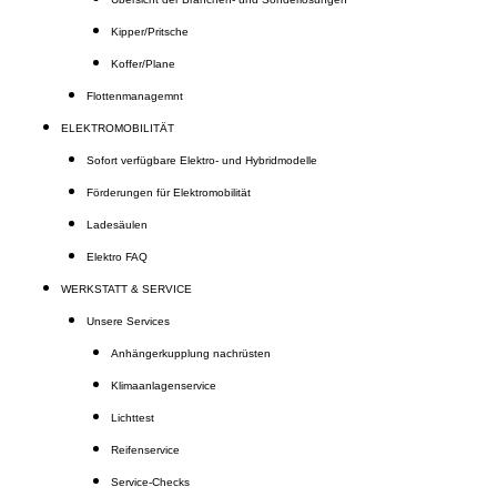
Kipper/Pritsche
Koffer/Plane
Flottenmanagemnt
ELEKTROMOBILITÄT
Sofort verfügbare Elektro- und Hybridmodelle
Förderungen für Elektromobilität
Ladesäulen
Elektro FAQ
WERKSTATT & SERVICE
Unsere Services
Anhängerkupplung nachrüsten
Klimaanlagenservice
Lichttest
Reifenservice
Service-Checks