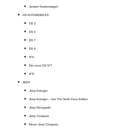
Jumper Kastenwagen
DS AUTOMOBILES
DS 3
DS 4
DS 7
DS 9
N°4
Der neue DS N°7
N°8
JEEP
Jeep Avenger
Jeep Avenger – 4xe The North Face Edition
Jeep Renegade
Jeep Compass
Neuer Jeep Compass