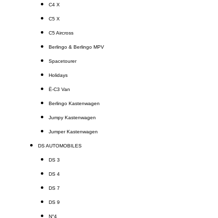
C4 X
C5 X
C5 Aircross
Berlingo & Berlingo MPV
Spacetourer
Holidays
Ë-C3 Van
Berlingo Kastenwagen
Jumpy Kastenwagen
Jumper Kastenwagen
DS AUTOMOBILES
DS 3
DS 4
DS 7
DS 9
N°4