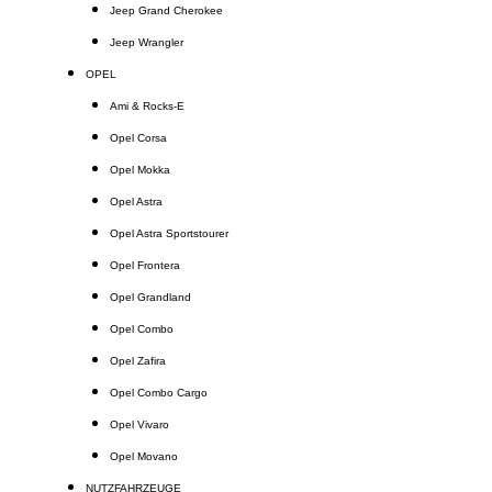
Jeep Grand Cherokee
Jeep Wrangler
OPEL
Ami & Rocks-E
Opel Corsa
Opel Mokka
Opel Astra
Opel Astra Sportstourer
Opel Frontera
Opel Grandland
Opel Combo
Opel Zafira
Opel Combo Cargo
Opel Vivaro
Opel Movano
NUTZFAHRZEUGE