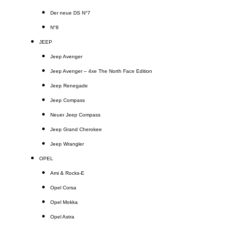
Der neue DS N°7
N°8
JEEP
Jeep Avenger
Jeep Avenger – 4xe The North Face Edition
Jeep Renegade
Jeep Compass
Neuer Jeep Compass
Jeep Grand Cherokee
Jeep Wrangler
OPEL
Ami & Rocks-E
Opel Corsa
Opel Mokka
Opel Astra