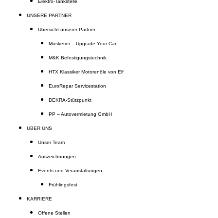
Elektro-Tankstelle
UNSERE PARTNER
Übersicht unserer Partner
Musketier – Upgrade Your Car
M&K Befestigungstechnik
HTX Klassiker Motorenöle von Elf
EuroRepar Servicestation
DEKRA-Stützpunkt
PP – Autovermietung GmbH
ÜBER UNS
Unser Team
Auszeichnungen
Events und Veranstaltungen
Frühlingsfest
KARRIERE
Offene Stellen