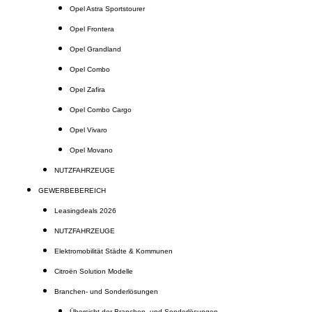
Opel Astra Sportstourer
Opel Frontera
Opel Grandland
Opel Combo
Opel Zafira
Opel Combo Cargo
Opel Vivaro
Opel Movano
NUTZFAHRZEUGE
GEWERBEBEREICH
Leasingdeals 2026
NUTZFAHRZEUGE
Elektromobilität Städte & Kommunen
Citroën Solution Modelle
Branchen- und Sonderlösungen
Übersicht der Branchen- und Sonderlösungen