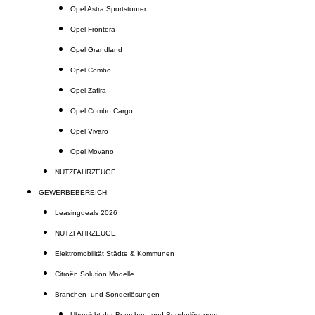
Opel Astra Sportstourer
Opel Frontera
Opel Grandland
Opel Combo
Opel Zafira
Opel Combo Cargo
Opel Vivaro
Opel Movano
NUTZFAHRZEUGE
GEWERBEBEREICH
Leasingdeals 2026
NUTZFAHRZEUGE
Elektromobilität Städte & Kommunen
Citroën Solution Modelle
Branchen- und Sonderlösungen
Übersicht der Branchen- und Sonderlösungen