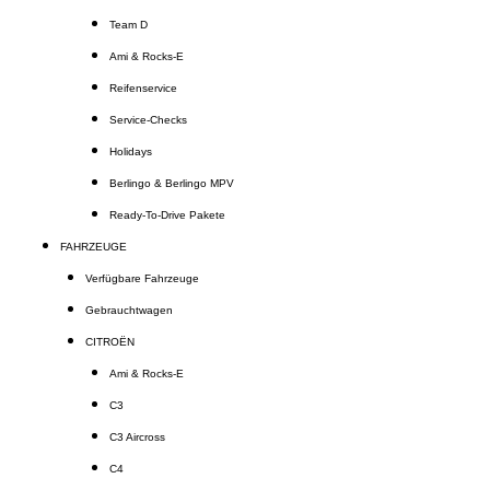
Team D
Ami & Rocks-E
Reifenservice
Service-Checks
Holidays
Berlingo & Berlingo MPV
Ready-To-Drive Pakete
FAHRZEUGE
Verfügbare Fahrzeuge
Gebrauchtwagen
CITROËN
Ami & Rocks-E
C3
C3 Aircross
C4