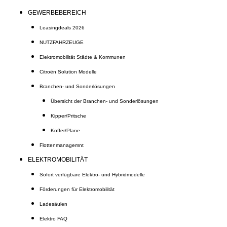
GEWERBEBEREICH
Leasingdeals 2026
NUTZFAHRZEUGE
Elektromobilität Städte & Kommunen
Citroën Solution Modelle
Branchen- und Sonderlösungen
Übersicht der Branchen- und Sonderlösungen
Kipper/Pritsche
Koffer/Plane
Flottenmanagemnt
ELEKTROMOBILITÄT
Sofort verfügbare Elektro- und Hybridmodelle
Förderungen für Elektromobilität
Ladesäulen
Elektro FAQ