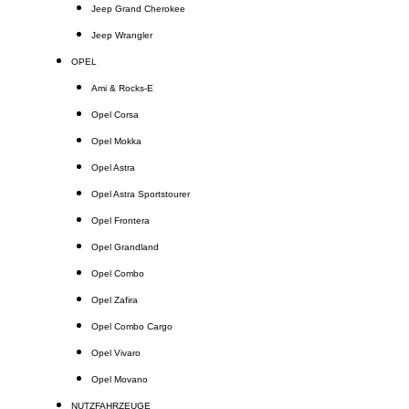
Jeep Grand Cherokee
Jeep Wrangler
OPEL
Ami & Rocks-E
Opel Corsa
Opel Mokka
Opel Astra
Opel Astra Sportstourer
Opel Frontera
Opel Grandland
Opel Combo
Opel Zafira
Opel Combo Cargo
Opel Vivaro
Opel Movano
NUTZFAHRZEUGE