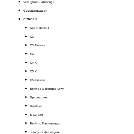
Verfügbare Fahrzeuge
Gebrauchtwagen
CITROËN
Ami & Rocks-E
C3
C3 Aircross
C4
C4 X
C5 X
C5 Aircross
Berlingo & Berlingo MPV
Spacetourer
Holidays
Ë-C3 Van
Berlingo Kastenwagen
Jumpy Kastenwagen