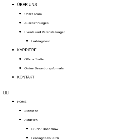
ÜBER UNS
Unser Team
Auszeichnungen
Events und Veranstaltungen
Frühlingsfest
KARRIERE
Offene Stellen
Online Bewerbungsformular
KONTAKT
HOME
Startseite
Aktuelles
DS N°7 Roadshow
Leasingdeals 2026