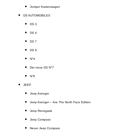
Jumper Kastenwagen
DS AUTOMOBILES
DS 3
DS 4
DS 7
DS 9
N°4
Der neue DS N°7
N°8
JEEP
Jeep Avenger
Jeep Avenger – 4xe The North Face Edition
Jeep Renegade
Jeep Compass
Neuer Jeep Compass