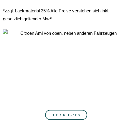
*zzgl. Lackmaterial 35% Alle Preise verstehen sich inkl.
gesetzlich geltender MwSt.
ANMELDUNG ZUM NEWSLETTER
Du willst fortlaufend über Neuigkeiten rund ums Autohaus
Postert informiert werden? Hier erfährst du mehr über
unsere Produkte, Services, Angebote und Veranstaltungen.
Melde dich jetzt an!
HIER KLICKEN