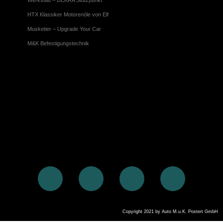
Werkstatt – DEKRA Stützpunkt
HTX Klassiker Motorenöle von Elf
Musketier – Upgrade Your Car
M&K Befestigungstechnik
F
I
Y
L
a
n
o
i
Copyright 2021 by Auto M.u.K. Postert GmbH