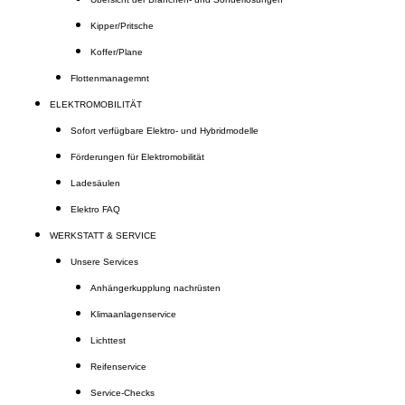
Kipper/Pritsche
Koffer/Plane
Flottenmanagemnt
ELEKTROMOBILITÄT
Sofort verfügbare Elektro- und Hybridmodelle
Förderungen für Elektromobilität
Ladesäulen
Elektro FAQ
WERKSTATT & SERVICE
Unsere Services
Anhängerkupplung nachrüsten
Klimaanlagenservice
Lichttest
Reifenservice
Service-Checks