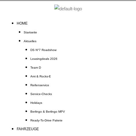
Zum
Inhalt
springen
HOME
Startseite
Aktuelles
DS N°7 Roadshow
Leasingdeals 2026
Team D
Ami & Rocks-E
Reifenservice
Service-Checks
Holidays
Berlingo & Berlingo MPV
Ready-To-Drive Pakete
FAHRZEUGE