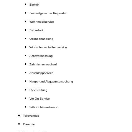
Elektrik
Zeitwertgerechte Reparatur
Wohnmobilservice
Sicherheit
Ozonbehandlung
Windschutzscheibenservice
Achsvermessung
Zahnriemenwechsel
Abschleppservice
Haupt- und Abgasuntersuchung
UVV Prüfung
Vor-Ort-Service
24/7-Schlüsseltresor
Teilevertrieb
Garantie