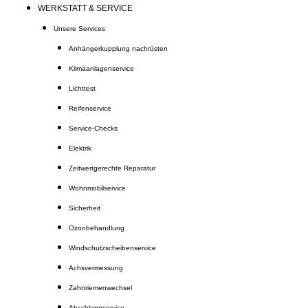
WERKSTATT & SERVICE
Unsere Services
Anhängerkupplung nachrüsten
Klimaanlagenservice
Lichttest
Reifenservice
Service-Checks
Elektrik
Zeitwertgerechte Reparatur
Wohnmobilservice
Sicherheit
Ozonbehandlung
Windschutzscheibenservice
Achsvermessung
Zahnriemenwechsel
Abschleppservice