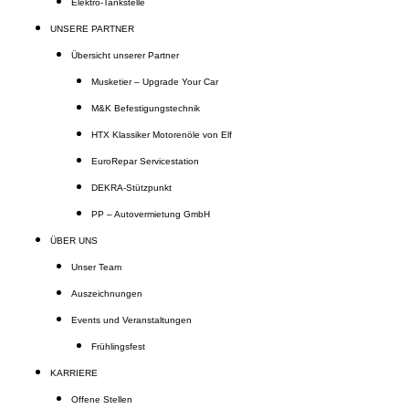
Elektro-Tankstelle
UNSERE PARTNER
Übersicht unserer Partner
Musketier – Upgrade Your Car
M&K Befestigungstechnik
HTX Klassiker Motorenöle von Elf
EuroRepar Servicestation
DEKRA-Stützpunkt
PP – Autovermietung GmbH
ÜBER UNS
Unser Team
Auszeichnungen
Events und Veranstaltungen
Frühlingsfest
KARRIERE
Offene Stellen