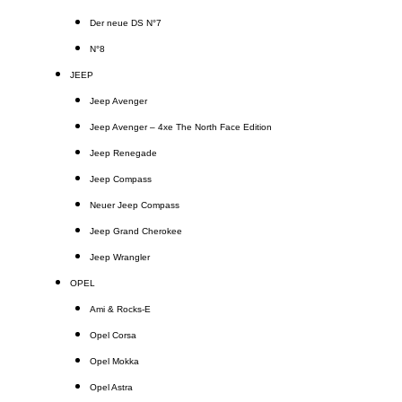
Der neue DS N°7
N°8
JEEP
Jeep Avenger
Jeep Avenger – 4xe The North Face Edition
Jeep Renegade
Jeep Compass
Neuer Jeep Compass
Jeep Grand Cherokee
Jeep Wrangler
OPEL
Ami & Rocks-E
Opel Corsa
Opel Mokka
Opel Astra