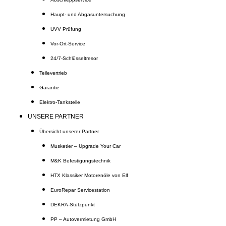
Haupt- und Abgasuntersuchung
UVV Prüfung
Vor-Ort-Service
24/7-Schlüsseltresor
Teilevertrieb
Garantie
Elektro-Tankstelle
UNSERE PARTNER
Übersicht unserer Partner
Musketier – Upgrade Your Car
M&K Befestigungstechnik
HTX Klassiker Motorenöle von Elf
EuroRepar Servicestation
DEKRA-Stützpunkt
PP – Autovermietung GmbH