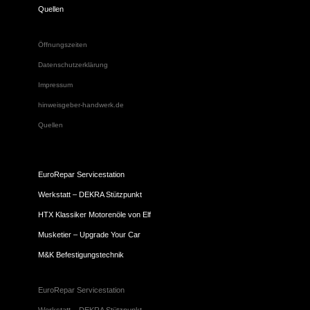
Quellen
Öffnungszeiten
Datenschutzerklärung
Impressum
hinweisgeber-handwerk.de
Quellen
EuroRepar Servicestation
Werkstatt – DEKRA Stützpunkt
HTX Klassiker Motorenöle von Elf
Musketier – Upgrade Your Car
M&K Befestigungstechnik
EuroRepar Servicestation