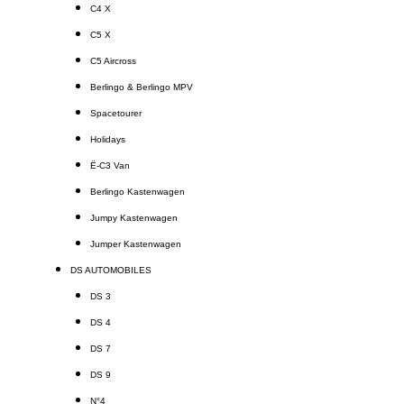
C4 X
C5 X
C5 Aircross
Berlingo & Berlingo MPV
Spacetourer
Holidays
Ë-C3 Van
Berlingo Kastenwagen
Jumpy Kastenwagen
Jumper Kastenwagen
DS AUTOMOBILES
DS 3
DS 4
DS 7
DS 9
N°4