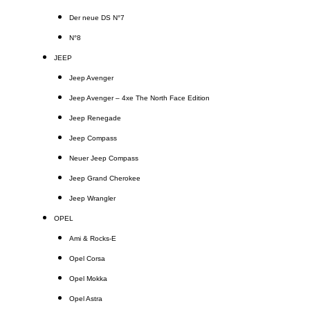
Der neue DS N°7
N°8
JEEP
Jeep Avenger
Jeep Avenger – 4xe The North Face Edition
Jeep Renegade
Jeep Compass
Neuer Jeep Compass
Jeep Grand Cherokee
Jeep Wrangler
OPEL
Ami & Rocks-E
Opel Corsa
Opel Mokka
Opel Astra