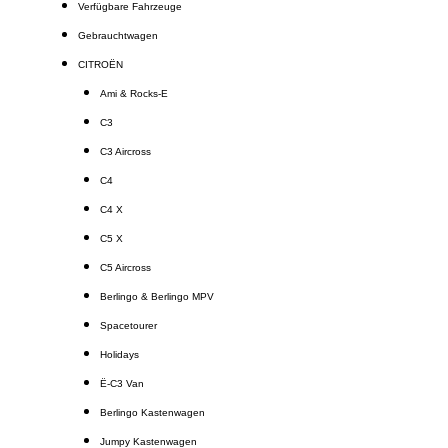
Verfügbare Fahrzeuge
Gebrauchtwagen
CITROËN
Ami & Rocks-E
C3
C3 Aircross
C4
C4 X
C5 X
C5 Aircross
Berlingo & Berlingo MPV
Spacetourer
Holidays
Ë-C3 Van
Berlingo Kastenwagen
Jumpy Kastenwagen