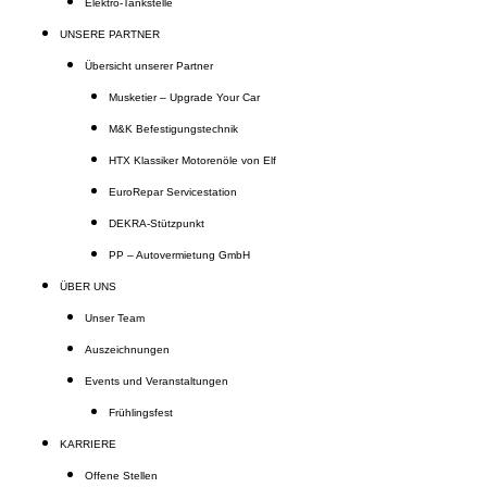
Elektro-Tankstelle
UNSERE PARTNER
Übersicht unserer Partner
Musketier – Upgrade Your Car
M&K Befestigungstechnik
HTX Klassiker Motorenöle von Elf
EuroRepar Servicestation
DEKRA-Stützpunkt
PP – Autovermietung GmbH
ÜBER UNS
Unser Team
Auszeichnungen
Events und Veranstaltungen
Frühlingsfest
KARRIERE
Offene Stellen