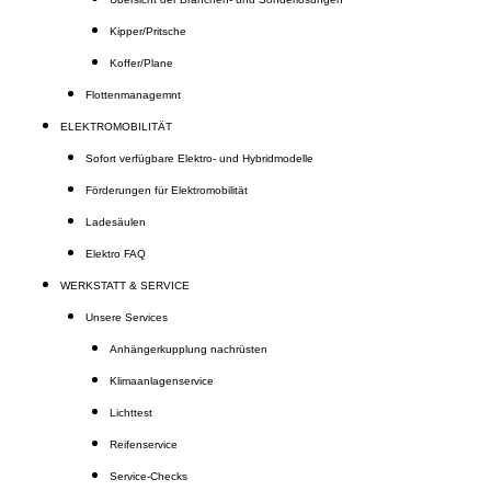
Kipper/Pritsche
Koffer/Plane
Flottenmanagemnt
ELEKTROMOBILITÄT
Sofort verfügbare Elektro- und Hybridmodelle
Förderungen für Elektromobilität
Ladesäulen
Elektro FAQ
WERKSTATT & SERVICE
Unsere Services
Anhängerkupplung nachrüsten
Klimaanlagenservice
Lichttest
Reifenservice
Service-Checks