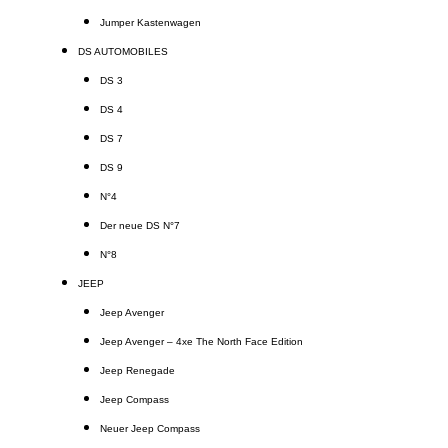
Jumper Kastenwagen
DS AUTOMOBILES
DS 3
DS 4
DS 7
DS 9
N°4
Der neue DS N°7
N°8
JEEP
Jeep Avenger
Jeep Avenger – 4xe The North Face Edition
Jeep Renegade
Jeep Compass
Neuer Jeep Compass