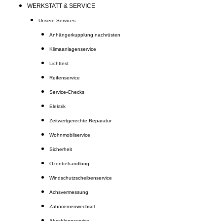
WERKSTATT & SERVICE
Unsere Services
Anhängerkupplung nachrüsten
Klimaanlagenservice
Lichttest
Reifenservice
Service-Checks
Elektrik
Zeitwertgerechte Reparatur
Wohnmobilservice
Sicherheit
Ozonbehandlung
Windschutzscheibenservice
Achsvermessung
Zahnriemenwechsel
Abschleppservice