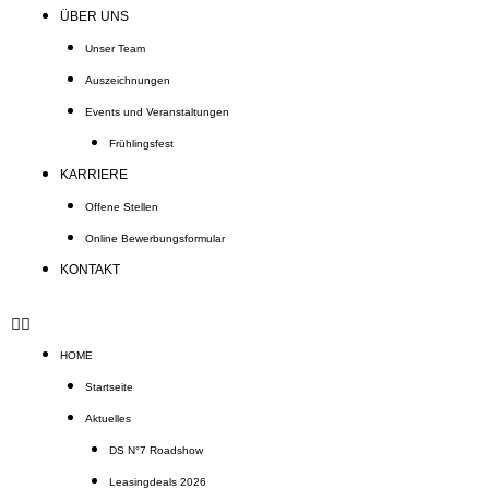
ÜBER UNS
Unser Team
Auszeichnungen
Events und Veranstaltungen
Frühlingsfest
KARRIERE
Offene Stellen
Online Bewerbungsformular
KONTAKT
HOME
Startseite
Aktuelles
DS N°7 Roadshow
Leasingdeals 2026