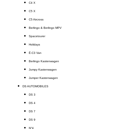
C4 X
C5 X
C5 Aircross
Berlingo & Berlingo MPV
Spacetourer
Holidays
Ë-C3 Van
Berlingo Kastenwagen
Jumpy Kastenwagen
Jumper Kastenwagen
DS AUTOMOBILES
DS 3
DS 4
DS 7
DS 9
N°4