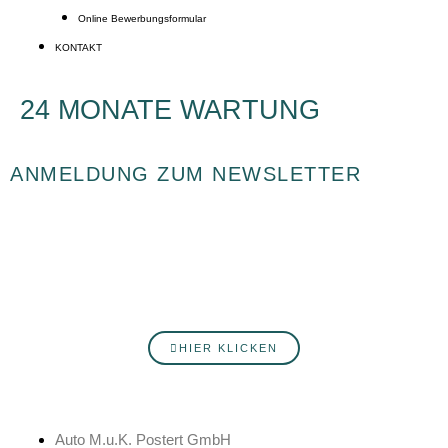
Online Bewerbungsformular
KONTAKT
24 MONATE WARTUNG
ANMELDUNG ZUM NEWSLETTER
Du willst fortlaufend über Neuigkeiten rund ums Autohaus Postert
informiert werden? Hier erfährst du mehr über unsere Produkte,
Services, Angebote und Veranstaltungen. Melde dich jetzt an!
HIER KLICKEN
Auto M.u.K. Postert GmbH