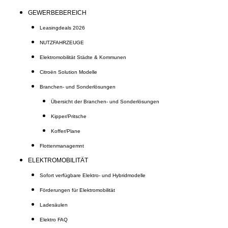
GEWERBEBEREICH
Leasingdeals 2026
NUTZFAHRZEUGE
Elektromobilität Städte & Kommunen
Citroën Solution Modelle
Branchen- und Sonderlösungen
Übersicht der Branchen- und Sonderlösungen
Kipper/Pritsche
Koffer/Plane
Flottenmanagemnt
ELEKTROMOBILITÄT
Sofort verfügbare Elektro- und Hybridmodelle
Förderungen für Elektromobilität
Ladesäulen
Elektro FAQ