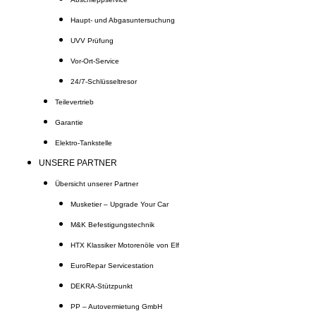
Haupt- und Abgasuntersuchung
UVV Prüfung
Vor-Ort-Service
24/7-Schlüsseltresor
Teilevertrieb
Garantie
Elektro-Tankstelle
UNSERE PARTNER
Übersicht unserer Partner
Musketier – Upgrade Your Car
M&K Befestigungstechnik
HTX Klassiker Motorenöle von Elf
EuroRepar Servicestation
DEKRA-Stützpunkt
PP – Autovermietung GmbH