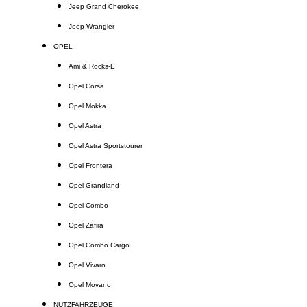
Jeep Grand Cherokee
Jeep Wrangler
OPEL
Ami & Rocks-E
Opel Corsa
Opel Mokka
Opel Astra
Opel Astra Sportstourer
Opel Frontera
Opel Grandland
Opel Combo
Opel Zafira
Opel Combo Cargo
Opel Vivaro
Opel Movano
NUTZFAHRZEUGE