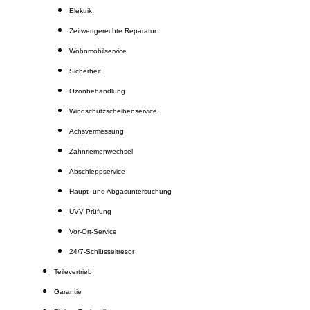
Elektrik
Zeitwertgerechte Reparatur
Wohnmobilservice
Sicherheit
Ozonbehandlung
Windschutzscheibenservice
Achsvermessung
Zahnriemenwechsel
Abschleppservice
Haupt- und Abgasuntersuchung
UVV Prüfung
Vor-Ort-Service
24/7-Schlüsseltresor
Teilevertrieb
Garantie