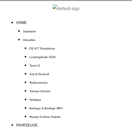
Zum
Inhalt
springen
HOME
Startseite
Aktuelles
DS N°7 Roadshow
Leasingdeals 2026
Team D
Ami & Rocks-E
Reifenservice
Service-Checks
Holidays
Berlingo & Berlingo MPV
Ready-To-Drive Pakete
FAHRZEUGE