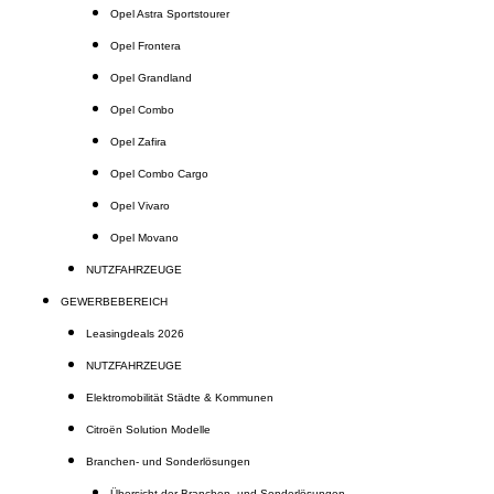
Opel Astra Sportstourer
Opel Frontera
Opel Grandland
Opel Combo
Opel Zafira
Opel Combo Cargo
Opel Vivaro
Opel Movano
NUTZFAHRZEUGE
GEWERBEBEREICH
Leasingdeals 2026
NUTZFAHRZEUGE
Elektromobilität Städte & Kommunen
Citroën Solution Modelle
Branchen- und Sonderlösungen
Übersicht der Branchen- und Sonderlösungen