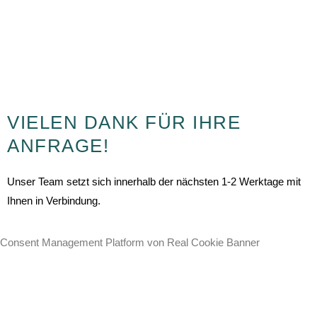
F
I
Y
L
a
n
o
i
Copyright 2021 by Auto M.u.K. Postert GmbH
c
s
u
n
e
t
t
k
VIELEN DANK FÜR IHRE
ANFRAGE!
b
a
u
e
Unser Team setzt sich innerhalb der nächsten 1-2 Werktage mit
o
g
b
d
Ihnen in Verbindung.
o
r
e
i
Consent Management Platform von Real Cookie Banner
k
a
n
m