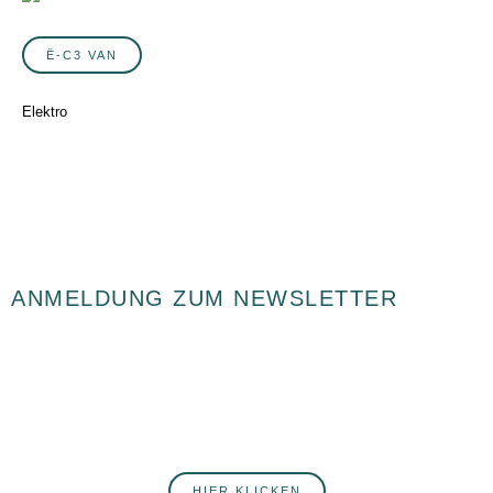
Ë-C3 VAN
Elektro
ANMELDUNG ZUM NEWSLETTER
Du willst fortlaufend über Neuigkeiten rund ums Autohaus Postert
informiert werden? Hier erfährst du mehr über unsere Produkte,
Services, Angebote und Veranstaltungen. Melde dich jetzt an!
HIER KLICKEN